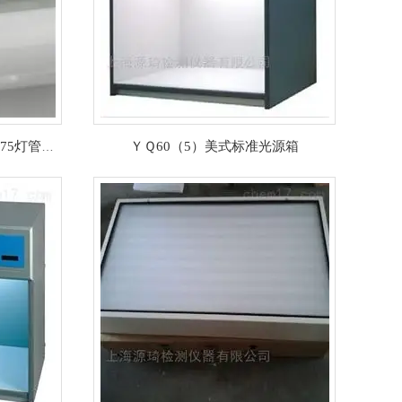
Ｄ75*国产棉花分级室纤检用D75灯管光源
ＹＱ60（5）美式标准光源箱