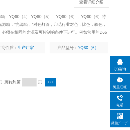
查看详细介绍
，YQ60（4）.YQ60（5），YQ60（6），YQ60（6）特
源箱，*光源箱，*对色灯管，印花行业对色，比色，验色，
，必须在相同的光源及可控制的条件下进行。例如常用的D65
厂商性质：
生产厂家
产品型号：
YQ60（6）
QQ咨询
末页 跳转到第
页
阿里旺旺
电话
微信扫一扫