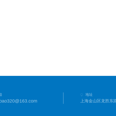
箱
地址
anbao320@163.com
上海金山区龙胜东路