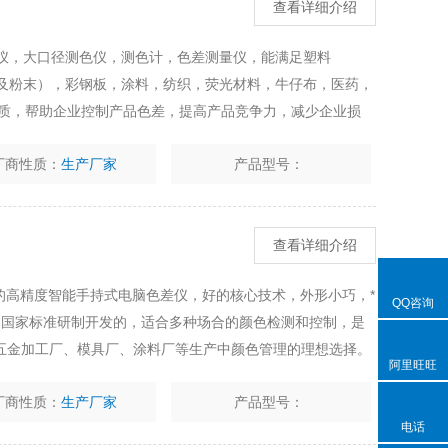
查看详细介绍
色差仪，大口径测色仪，测色计，色差测量仪，能满足塑料
VA粒子及粉末），彩钢板，涂料，纺织，荧光材料，牛仔布，医药，
品质，帮助企业控制产品色差，提高产品竞争力，减少企业损
肉类等产品时，其整个机身都置于被测物上，不仅弄脏仪器，
厂商性质：
生产厂家
产品型号：
查看详细介绍
出的高精度智能手持式电脑色差仪，好的核心技术，外形小巧，*
QQ咨询
标准和国家标准研制开发的，适合多种场合的颜色检测和控制，是
五金加工厂、模具厂、涂料厂等生产中颜色管理的理想选择。
阿里旺旺
理软件，增加色差仪的使用范围和功能性。
厂商性质：
生产厂家
产品型号：
电话