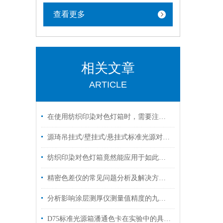
查看更多
相关文章
ARTICLE
在使用纺织印染对色灯箱时，需要注意以下几个事项
源琦吊挂式/壁挂式/悬挂式标准光源对色灯箱 D65/D50/TL84
纺织印染对色灯箱竟然能应用于如此之多的范围
精密色差仪的常见问题分析及解决方法参考
分析影响涂层测厚仪测量值精度的九个因素
D75标准光源箱潘通色卡在实验中的具体应用