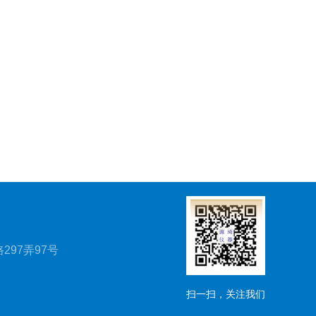
297弄97号
扫一扫，关注我们