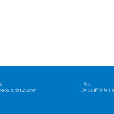
箱
地址
anbao320@163.com
上海金山区龙胜东路