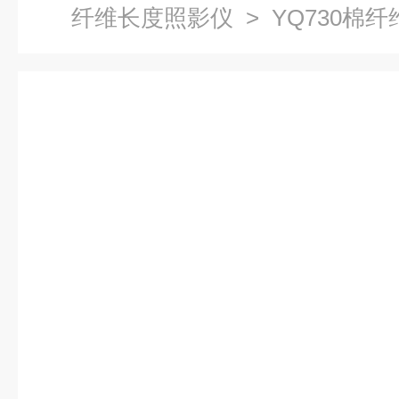
纤维长度照影仪
> YQ730棉