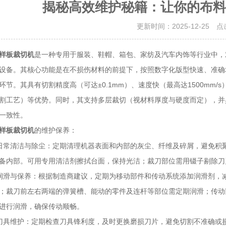
揭秘高效维护秘籍：让你的布料
更新时间：2025-12-25 
样板裁切机
是一种专用于服装、鞋帽、箱包、家纺及汽车内饰等行业中，
设备。其核心功能是在不损伤材料的前提下，按照数字化版型快速、准确
环节。其具有切割精度高（可达±0.1mm）、速度快（最高达1500mm
割工艺）等优势。同时，其支持多层裁切（视材料厚度与硬度而定），并
一致性。
的维护保养：
样板裁切机
清洁与除尘：定期清理机器表面和内部的灰尘、纤维及碎屑，避免积聚
备内部。可用专用清洁剂擦拭台面，保持光洁；裁刀部位需用镊子剔除刀
与保养：根据制造商建议，定期为移动部件和传动系统添加润滑剂，减
；裁刀前左右两端的弹簧槽、能动的零件及连杆等部位需定期润滑；传动
进行润滑，确保传动顺畅。
维护：定期检查刀具锋利度，及时更换磨损刀片，避免切割不准确或损