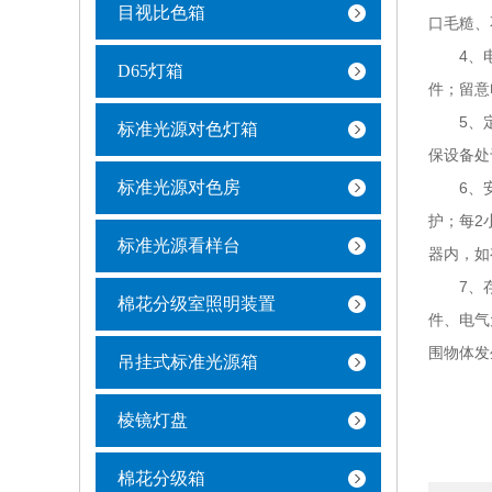
目视比色箱
口毛糙、
4、电气
D65灯箱
件；留意
5、定期
标准光源对色灯箱
保设备处
标准光源对色房
6、安全
护；每2
标准光源看样台
器内，如
7、存放
棉花分级室照明装置
件、电气
围物体发
吊挂式标准光源箱
棱镜灯盘
棉花分级箱