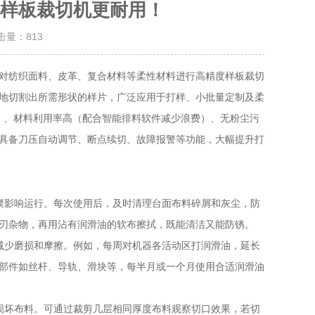
样板裁切机更耐用！
点击量：
813
对纺织面料、皮革、复合材料等柔性材料进行高精度样板裁切
地切割出所需形状的样片，广泛应用于打样、小批量定制及柔
/s）、材料利用率高（配合智能排料软件减少浪费）、无粉尘污
具备刀压自动调节、断点续切、故障报警等功能，大幅提升打
影响运行。每次使用后，及时清理台面布料碎屑和灰尘，防
刃杂物，再用沾有润滑油的软布擦拭，既能清洁又能防锈。
少磨损和摩擦。例如，每周对机器各活动区打润滑油，延长
部件如丝杆、导轨、滑块等，每半月或一个月使用合适润滑油
坏布料。可通过裁剪几层相同厚度布料观察切口效果，若切