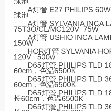
球泡
A
灯管
E27
PHILIPS 60W
球泡
A
灯管
SYLVANIA INCA L
75T3Q/CL/MC120V
75W
A
灯管
USHIO INCA LAM
150W
HOR
灯管
SYLVANIA HO
120V
500w
D65
灯管
PHILIPS TLD 1
60cm
，色温
6500K
D65
灯管
PHILIPS TLD 3
60cm
，色温
6500K
D65
灯管
PHILIPS TLD 1
长
60cm
，色温
6500K
D65
灯管
PHILIPS TLD 3