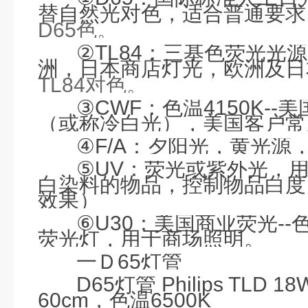
替自然光对色，适合普通要求
D65色。
②
TL84
：三基色荧光光源
洲，日本商店灯光，欧洲及日
TL84对色。
③
CWF
：色温
4150K--
美
（或称冷白光），美国客户常
④
F/A
：夕阳光，黄光源
⑤
UV
：荧光或紫外光，
白染料的物品，控制物品白度
效果）
⑥
U30
：美国商业荧光
--
荧光灯
，用于商场照明。
一Ｄ
65
灯管
D65
灯管
Philips
TLD 18W
60cm
，色温
6500K