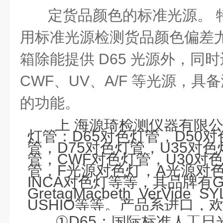
定货品颜色的标准光源。 
用标准光源检测货品颜色偏差
箱除能提供
D65
光源外，同时
CWF
、
UV
、
A/F
等光源，具备
的功能。
上 海源琦检测仪器有限
灯管：
D65
对色灯管，
D50
对
管，
D75
对色灯管，
U35
对色
管，
CWF
对色灯管，
U30
对
管，
F
光源对色灯，
A
光源对
INCA
对色灯等等，其品牌有
GretagMacbeth
VerVide
SY
USHIO
等等。产品系进口，
①
D65
：国际标准人工日