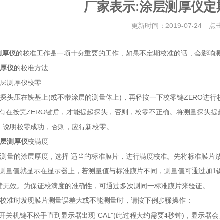
厂家表示:涂层测厚仪定
更新时间：2019-07-24 点
测厚仪
的校准工作是一项十分重要的工作，如果不定期校准的话，会影响
厚仪
的校准方法
层测厚仪校零
头压在铁基上(或不带涂层的测量体上)，再轻按一下校零键ZERO进行
有在按完ZERO键后，才能提起探头，否则，校零不正确。将测量探头提
，说明校零成功，否则，应得新校零。
层测厚仪
校满度
量的涂层厚度，选择 适当的标准膜片，进行满度校准。先将标准膜片放
测量值就显示在显示器上，若测量值与标准膜片不同，测量值可通过加1
键无效。为保证校满度的准确性，可通过多次测同一标准膜片来验证。
校准时发现膜片测量误差大或不能测量时，请按下例步骤操作：
开关机键不松手直到显示器出现”CAL”(此过程大约需要4秒钟)，显示器会显