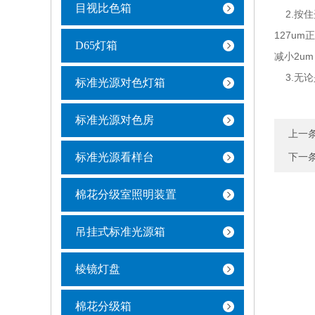
目视比色箱
2.按住
127um
D65灯箱
减小2u
3.无论
标准光源对色灯箱
标准光源对色房
上一
标准光源看样台
下一
棉花分级室照明装置
吊挂式标准光源箱
棱镜灯盘
棉花分级箱