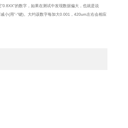
现”0.8XX”的数字，如果在测试中发现数据偏大，也就是说
小(用”-“键)。大约该数字每加大0.001，420um左右会相应