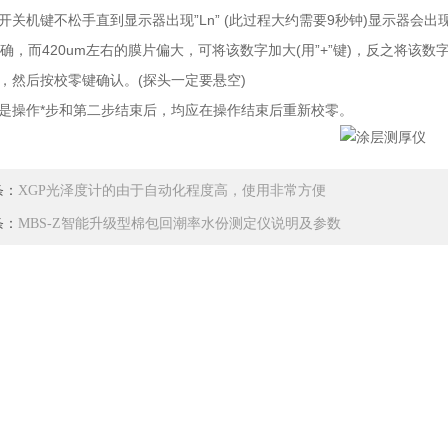
开关机键不松手直到显示器出现”Ln” (此过程大约需要9秒钟)显示器会出
正确，而420um左右的膜片偏大，可将该数字加大(用”+”键)，反之将该数字减
m，然后按校零键确认。(探头一定要悬空)
是操作*步和第二步结束后，均应在操作结束后重新校零。
条：
XGP光泽度计的由于自动化程度高，使用非常方便
条：
MBS-Z智能升级型棉包回潮率水份测定仪说明及参数