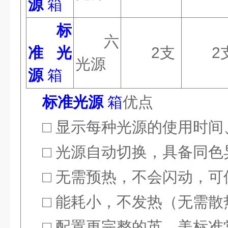
源
箱
标
六
准光
2
支
2
光源
源
箱
标准光源
箱
优点
□ 显示每种光源的使用时
□ 光源自动切换，具备同色
□ 无需预热，不会闪动，
□ 能耗小，不发热（无需
□ 配置更完整的英、美标准