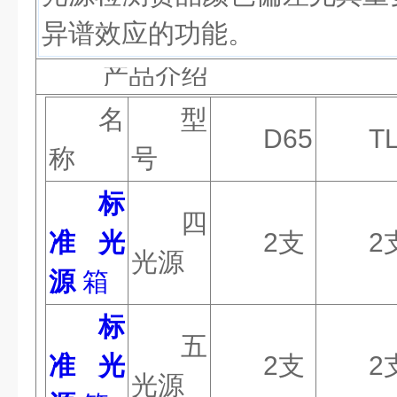
异谱效应的功能。
产品介绍
名
型
D65
T
称
号
标
四
准光
2
支
2
光源
源
箱
标
五
准光
2
支
2
光源