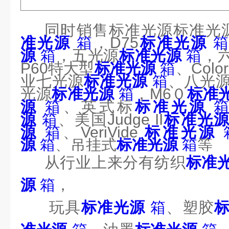
同时销售标准光源标准光
准光源
箱
，
D75
标准光源
源
箱
，五光源
标准光源
箱
，
P60
特大型
标准光源
箱
、
Color
业七光源
标准光源
箱
、八光
光源
标准光源
箱
，
M6
０
标准
源
箱
、英式标
标准光源
源
箱
、美国
Judge II
标准光
源
箱
、
VeriVide
标准光源
源
箱
、吊挂式
标准光源
箱
等
从行业上来分有纺织
标准
源
箱
，
玩具
标准光源
箱
、塑胶