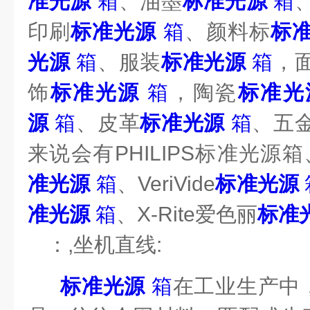
准光源
箱
、油墨
标准光源
箱
印刷
标准光源
箱
、颜料标
标
光源
箱
、服装
标准光源
箱
，
饰
标准光源
箱
，陶瓷
标准光
源
箱
、皮革
标准光源
箱
、五
来说会有
PHILIPS
标准光源箱
准光源
箱
、
VeriVide
标准光源
准光源
箱
、
X-Rite
爱色丽
标准
：
,
坐机直线
:
标准光源
箱
在
工业生产中