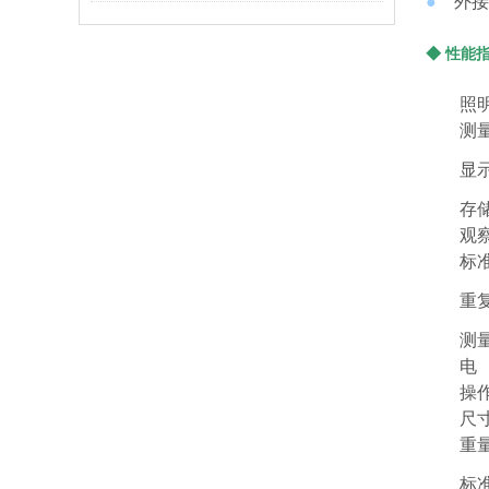
●
外接
◆ 性能
照
测
显
存
观
标
重
测
电
操
尺
重
标