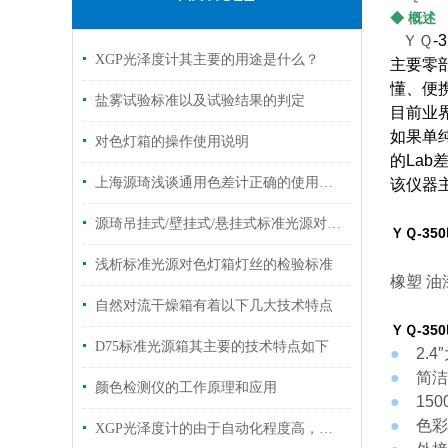
◆ 概述
ＹＱ
-
XGP光泽度计其主要的用途是什么？
主要零
懂、便
盐雾试验标准以及试验结果的判定
目前业界
如果单
对色灯箱的操作使用说明
的La
上海源琦浅谈通用色差计正确的使用方法
该仪器
源琦吊挂式/壁挂式/悬挂式标准光源对色灯箱 D65/D50/TL84
ＹＱ-35
浅析标准光源对色灯箱灯丝的检验标准
橡塑
油
自然对流干燥箱有着以下几大技术特点
ＹＱ-35
D75标准光源箱其主要的技术特点如下
●
2.
●
简洁
颜色检测仪的工作原理和应用
●
15
●
色彩
XGP光泽度计的由于自动化程度高，使用非常方便