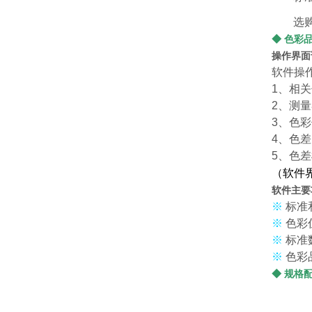
选
◆ 色彩
操作界面
软件操
1、相
2、测
3、色
4、色
5、色
（软件
软件主要
※
标准
※
色彩
※
标准
※
色彩
◆ 规格