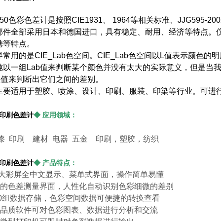
350
色彩色差计是按照CIE1931、 1964等相关标准、JJG59
部件全部采用日本和德国进口，具有稳定、耐用、经济等特点。仪器
携等特点。
常用的是CIE_Lab色空间。CIE_Lab色空间以L值表示颜
纯以一组Lab值来判断某个颜色并没有太大的实际意义，但是当
b差值来判断出它们之间的差别。
主要适用于塑胶、喷涂、设计、印刷、服装、印染等行业。可进
0印刷色差计
◆ 应用领域：
漆
印刷
建材
电器
五金 印刷，塑胶，纺织
0印刷色差计
◆ 产品特点：
4″大彩屏全中文显示、菜单式界面，操作简单易懂
的色差测量界面，人性化自动识别色彩细微的差别
00组数据存储，色彩空间数据可便捷的转换查看
品质软件可对色彩图表、数据进行分析和交流