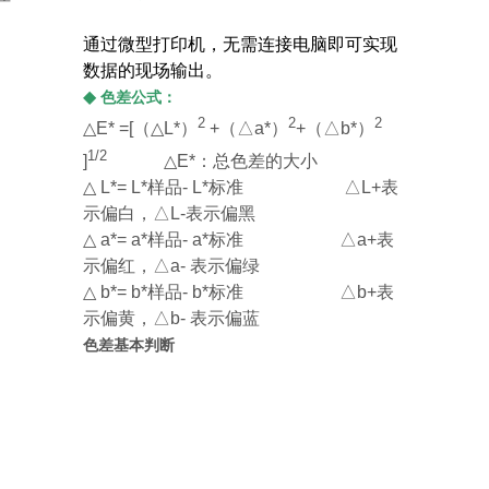
通过微型打印机，无需连接电脑即可实现
数据的现场输出。
◆
色差公式：
2
2
2
△E* =[（△L*）
+（△a*）
+（△b*）
1/2
]
△E*：总色差的大小
△ L*= L*样品- L*标准 △L+表
示偏白，△L-表示偏黑
△ a*= a*样品- a*标准 △a+表
示偏红，△a- 表示偏绿
△ b*= b*样品- b*标准 △b+表
示偏黄，△b- 表示偏蓝
色差基本判断