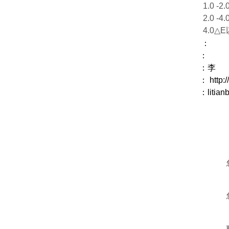
1.0 -2
2.0 -4
4.0△
：
：
：李
：
http
：
litia