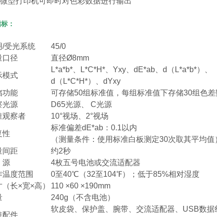
微型打印机可即时对色彩数据进行输出
指标：
明/受光系统
45/0
量口径
直径Ø8mm
L*a*b*、L*C*H*、Yxy、dE*ab、d（L*a*b*）、
示模式
d（L*C*H*）、dYxy
储功能
可存储50组标准值，每组标准值下存储30组色差
察光源
D65光源、 C光源
准观察者
10°视场、2°视场
标准偏差dE*ab：0.1以内
复性
（测量条件：使用标准白板测定30次取其平均值
量间距
约2秒
 源
4枚五号电池或交流适配器
作温度范围
0至40℃（32至104℉）；低于85%相对湿度
寸（长×宽×高）
110 ×60 ×190mm
量
240g（不含电池）
软皮袋、保护盖、腕带、交流适配器、USB数据
准配件