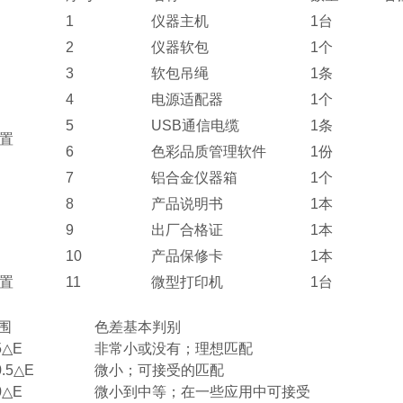
1
仪器主机
1台
2
仪器软包
1个
3
软包吊绳
1条
4
电源适配器
1个
5
USB通信电缆
1条
置
6
色彩品质管理软件
1份
7
铝合金仪器箱
1个
8
产品说明书
1本
9
出厂合格证
1本
10
产品保修卡
1本
置
11
微型打印机
1台
围
色差基本判别
25△E
非常小或没有；理想匹配
 0.5△E
微小；可接受的匹配
.0△E
微小到中等；在一些应用中可接受