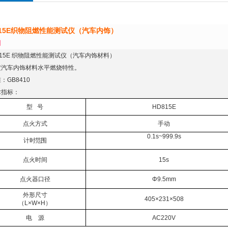
15E
织物阻燃性能测试仪
（
汽车内饰
）
明
815E 织物阻燃性能测试仪（汽车内饰材料）
定汽车内饰材料水平燃烧特性。
：GB8410
术指标：
型
号
HD815E
点火方式
手动
0.1s~999.9s
计时范围
点火时间
15s
点火器口径
Φ
9.5mm
外形尺寸
405
×
231
×
508
（
L
×
W
×
H
）
电
源
AC220V