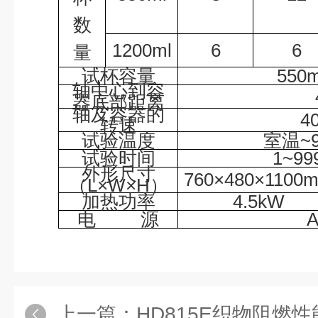
数
1200ml
6
6
量
试杯容量
550m
轴中心到容
器底部距离
轴及容器的
4
转速
试验温度
室温
~
试验时间
1~99
外形尺寸
760
×
480
×
1100
（
L
×
W
×
H
）
加热功率
4.5kW
电
源
上一篇：
HD815E织物阻燃性