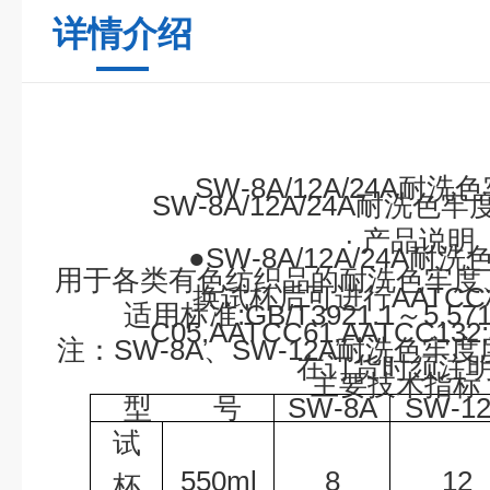
详情介绍
SW-8A/12A/24A
耐洗色
SW-8A/12A/24A
耐洗色
牢
·
产品说明
●
SW-8A/12A/24A
耐洗
用于各类有色纺织品的耐洗色牢度
换试杯后可进行
AATCC
适用标准
:GB/T3921.1
～
5,57
C05,AATCC61,AATCC132;J
注：
SW-8A
、
SW-12A
耐洗色牢度
在订货时须注
主要技术指标
型
号
SW-8A
SW-1
试
550ml
8
12
杯