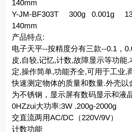
140mm
Y-JM-BF303T 300g 0.001g
140mm
产品特点
:
电子天平
--
按精度分有三款
--0.1
，
0.
皮
,
自较
,
记忆
,
计数
,
故障显示等功能
.
定
,
操作简单
,
功能齐全
,
可用于工业
,
快速测定物体的质量和数量
.
外壳以
为不锈钢，显示屏有数码显示和液
0HZ
zui大功率
:3W .200g-2000g
交直流两用
AC/DC（220V/9V）
计数功能