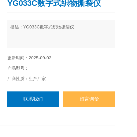
YG033C数字式织物撕裂仪
描述：YG033C数字式织物撕裂仪
· 产品说明
用于各种机织物的撕裂强力的测定（Elmendof埃尔门
更新时间：2025-09-02
道夫法），亦可用于非织造布、纸张、塑料布等撕裂
产品型号：
强度的测定
厂商性质：生产厂家
联系我们
留言询价