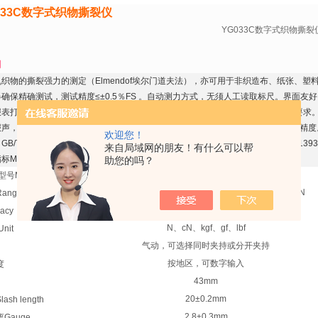
033C数字式织物撕裂仪
YG033C
数字式织物撕裂
明
织物的撕裂强力的测定（Elmendof埃尔门道夫法），亦可用于非织造布、纸张、塑
确保精确测试，测试精度≤±0.5％FS 。自动测力方式，无须人工读取标尺。界面
报表打印，支持PC接口，轻松查阅测试结果。多种测量单位选择，适应不同标准要求
报声，同时在显示屏上清晰显示。有摆锤磨擦阻尼的自动修正功能，能提高了测量精度
欢迎您！
/T3917.1；FZ/T60006， FZ/T 75001；ASTM D1424，ASTM D5734；ISO1393
来自局域网的朋友！有什么可以帮
ain technical index：
助您的吗？
型号Model
YG033C
A
挡 0~16N，B挡 0~32N，C挡0~64N，D挡0~128N
ange
±0.5%FS
acy
N
、cN、kgf、gf、lbf
nit
气动，可选择同时夹持或分开夹持
按地区，可数字输入
度
43mm
20±0.2mm
sh length
2.8±0.3mm
Gauge