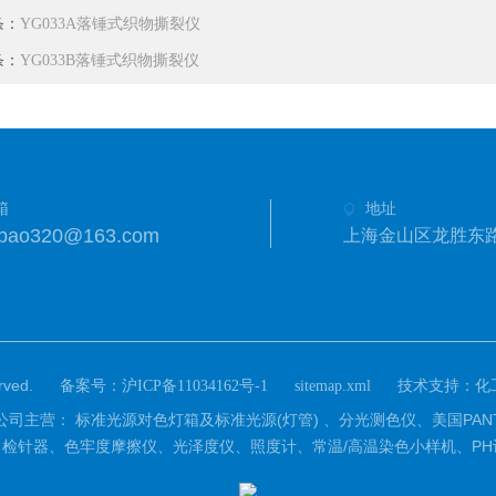
条：
YG033A落锤式织物撕裂仪
条：
YG033B落锤式织物撕裂仪
箱
地址
anbao320@163.com
上海金山区龙胜东路
ved.
备案号：
技术支持：
沪ICP备11034162号-1
sitemap.xml
化
营：源琦公司主营： 标准光源对色灯箱及标准光源(灯管) 、分光测色仪、美国
检针器、色牢度摩擦仪、光泽度仪、照度计、常温/高温染色小样机、PH