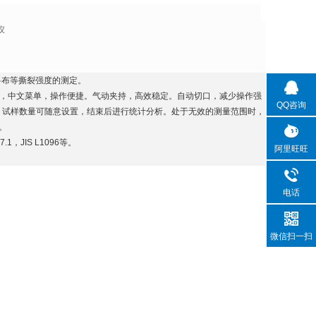
仪
料布等撕裂强度的测定。
友好，中文菜单，操作便捷。气动夹持，高效稳定。自动切口，减少操作强
QQ咨询
。试样数量可随意设置，结束后进行统计分析。处于无效的测量范围时，
。
7.1，JIS L1096等。
阿里旺旺
电话
微信扫一扫