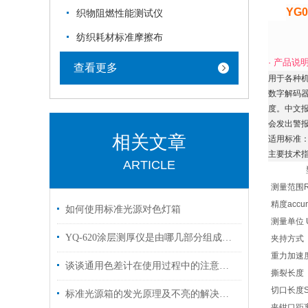
YG
织物阻燃性能测试仪
纺织耗材标准摩擦布
·
产品说
查看更多
用于各种机
数字解码器
度。中文
会发出警
相关文章
适用标准：GB
主要技术指标M
ARTICLE
测量范围R
精度accur
如何使用标准光源对色灯箱
测量单位 U
YQ-620涂层测厚仪是由哪几部分组成的呢？
夹持方式
重力加速
谈谈通用色差计在使用过程中的注意事项！
撕裂长度
切口长度Sla
标准光源箱的发光原理及不亮的解决方法
夹钳口距离