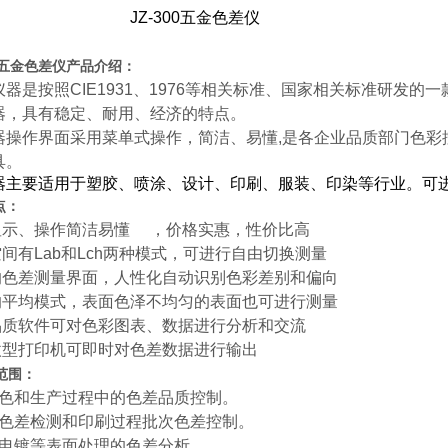
JZ-300五金色差仪
00五金色差仪
产品介绍：
仪器是按照
CIE1931
、
1976
等相关标准、国家相关标准研发的一
器，具有稳定、耐用、经济的特点。
器操作界面采用菜单式操作，简洁、易懂
,
是各企业品质部门色彩
具。
器主要适用于塑胶、喷涂、设计、印刷、服装、印染等行业。可
点：
显示、操作简洁易懂
，价格实惠，性价比高
空间有
Lab
和
Lch
两种模式，可进行自由切换测量
的色差测量界面，人性化自动识别色彩差别和偏向
的平均模式，表面色泽不均匀的表面也可进行测量
品质软件可对色彩图表、数据进行分析和交流
微型打印机可即时对色差数据进行输出
范围：
色和生产过程中的色差品质控制。
色差检测和印刷过程批次色差控制。
电镀等表面处理的色差分析。