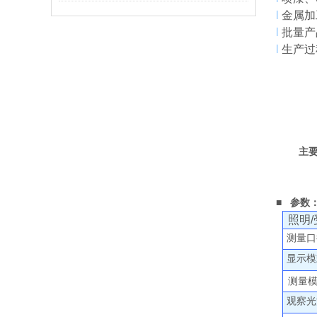
l
金属加
l
批量产
l
生产过
主
■
参数
照明
测量口
显示模
测量
观察光