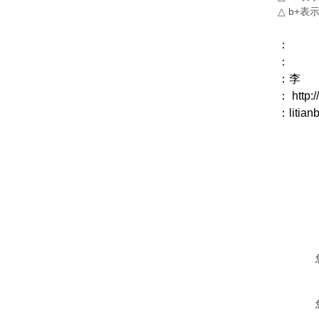
△ b+表
：
：
：李
：
http:
：
litia