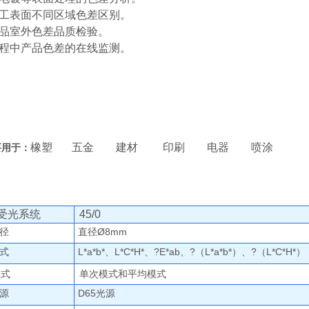
工表面不同区域色差区别。
品室外色差品质检验。
程中产品色差的在线监测。
橡塑
五金
建材
印刷
电器
喷涂
要用于：
：
/受光系统
45/0
径
直径
Ø8mm
式
L*a*b*、
L*C*H*、
?E*ab、?（L*a*b*）、?（L*C*H*）
模式
单次模式和平均模式
源
D65光源