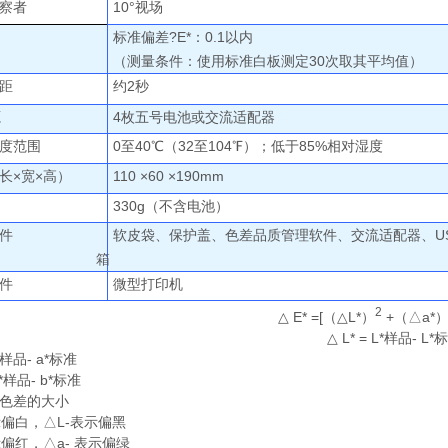
察者
10°视场
标准偏差?E*：
0.1以内
（测量条件：使用标准白板测定
30次取其平均值）
距
约
2秒
源
4枚五号电池或交流适配器
度范围
0至
40℃（32至104
℉）；低于85%相对湿度
长×宽×高）
110 ×60 ×190mm
330g（不含电池）
件
软皮袋、保护盖、色差品质管理软件、交流适配器、
U
箱
件
微型打印机
2
△ E
* =[（
△
L*）
+
（
△
a*
△ L* = L*样品- L*
a*样品- a*标准
 b*样品- b*标准
色差的大小
示偏白，△L-表示偏黑
示偏红，△a- 表示偏绿