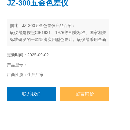
JZ-300五金色差仪
描述：JZ-300五金色差仪产品介绍：
该仪器是按照CIE1931、1976等相关标准、国家相关
标准研发的一款经济实用型色差计。该仪器采用全新
进口LED光源和传感器，具有稳定、耐用、经济的特
点。
更新时间：2025-09-02
仪器主要适用于塑胶、喷涂、设计、印刷、服装、印
产品型号：
染等行业。可进行色差对比分析及色彩品质控制。
厂商性质：生产厂家
联系我们
留言询价