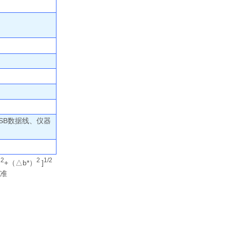
SB数据线、仪器
2
2
1/2
）
+（
△
b*）
]
标准