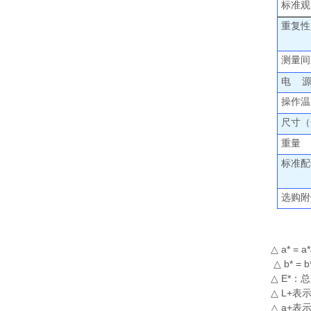
标准观
重复性
测量间
电
操作温
尺寸（
重量
标准配
选购附
△ a* = 
△ b* =
△ E
*
：总
△ L+表
△ a+表