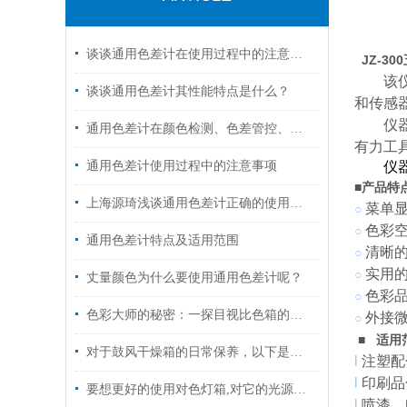
谈谈通用色差计在使用过程中的注意事项！
JZ-3
该
谈谈通用色差计其性能特点是什么？
和传感
仪
通用色差计在颜色检测、色差管控、数据量传对色差的控制
有力工
通用色差计使用过程中的注意事项
仪
■
产品特
上海源琦浅谈通用色差计正确的使用方法
菜单
○
色彩
○
通用色差计特点及适用范围
清晰
○
实用
○
丈量颜色为什么要使用通用色差计呢？
色彩
○
色彩大师的秘密：一探目视比色箱的核心功能！
外接
○
■
适用
对于鼓风干燥箱的日常保养，以下是一些建议
l
注塑配
l
印刷品
要想更好的使用对色灯箱,对它的光源一定要有所了解
l
喷漆、