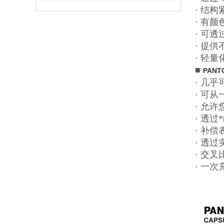
· 结
· 有
· 可透
· 提
· 轻
■
PAN
· 几
· 可
· 允
· 透
· 补
· 透
· 交
· 一