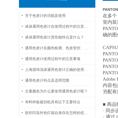
PANT
在多个 
关于色差计的功能及使用
室内装
谈谈通用色差计在使用过程中的注意事项！
PAN
确的图
谈谈通用色差计其性能特点是什么？
CAPS
通用色差计在颜色检测、色差管控、数据量传对色差的控制
PANTON
通用色差计使用过程中的注意事项
PANTON
PANTON
上海源琦浅谈通用色差计正确的使用方法
PANTONE
Adobe 
通用色差计特点及适用范围
内容包
另配有
丈量颜色为什么要使用通用色差计呢？
布料样板裁切机具有以下主要特点
■ 商品
· 同步设
纺织印染对色灯箱自身存在怎样的优点呢？
· 通过