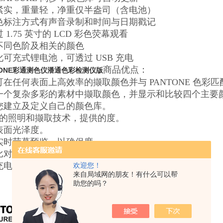
构紧实，重量轻，净重仅半盎司（含电池）
颜色标注方式有声音录制和时间与日期戳记
过 1.75 英寸的 LCD 彩色荧幕观看
供不同色阶及相关的颜色
量化可充式锂电池，可透过 USB 充电
商品优点：
TONE彩通测色仪潘通色彩检测仪版
乎可在任何表面上高效率的撷取颜色并与 PANTONE 色
从一个复杂多彩的素材中撷取颜色，并显示和比较四个主要
许您建立及定义自己的颜色库。
过*的照明和撷取技术，提供的度。
偿表面光泽度。
过实时荧幕预览，以确保度。
叉比对材料或表面。
次充电可持续数千次撷取测量。
欢迎您！
来自局域网的朋友！有什么可以帮
助您的吗？