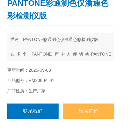
PANTONE彩通测色仪潘通色
彩检测仪版
描述：PANTONE彩通测色仪潘通色彩检测仪版
在多个 PANTONE 库中方便切换PANTONE
CAPSURE 易于使用和便携，且为专业人士打造，包
含时尚、家居、室内装潢、工业和平面设计以及油漆
更新时间：2025-09-03
涂料销售商皆可自行使用；即使是很小的图案、多种
产品型号：RM200-PT01
颜色的纹理和纺织 品PANTONE CAPSURE 捕捉色彩
灵感可来自任何表面、材料或布料；准确快速的匹配
厂商性质：生产厂家
PANTONE 色彩。其*及准确的图像捕捉技术，为
联系我们
留言询价