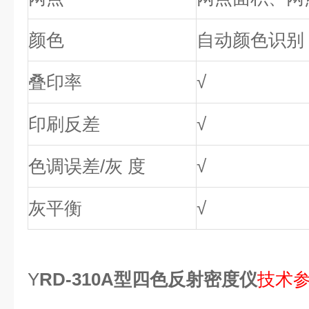
颜色
自动颜色识别
叠印率
√
印刷反差
√
色调误差/灰 度
√
灰平衡
√
Y
RD-310A型四色反射密度仪
技术