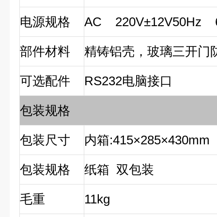
电源规格
AC
220V±12V
50Hz
部件材料
精铸铝壳，玻璃三开门
可选配件
RS232
电脑接口
包装规格
包装尺寸
内箱:415×285×430mm
包装规格
纸箱
双包装
毛重
11kg