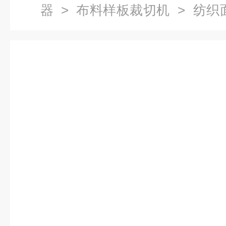
器
>
布料样板裁切机
> 纺织
布机