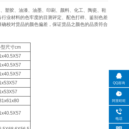
染、塑胶、油漆、油墨、印刷、颜料、化工、陶瓷、鞋
各
行业材料的色牢度的目测评定、配色打样、鉴别色差
准确校对货品的颜色偏差，保证货品之颜色的品质符合
外型尺寸cm
1x40.5X57
1x40.5X57
1x40.5X57
1x53X57
QQ咨询
1x53X57
31x61x80
阿里旺旺
1x40.5X57
电话
6.5X68.6X56.5