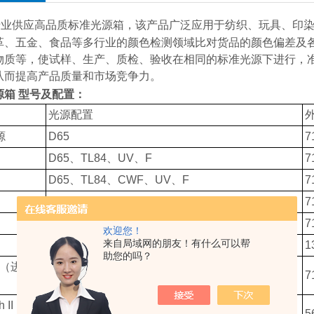
专业供应高品质标准光源箱，该产品广泛应用于纺织、玩具、印
革、五金、食品等多行业的颜色检测领域比对货品的颜色偏差及
物质等，使试样、生产、质检、验收在相同的标准光源下进行，
从而提高产品质量和市场竞争力。
箱 型
号及配置：
光源配置
源
D65
7
D65
、TL84、UV、F
7
D65
、TL84、CWF、UV、F
7
D65
、TL84、CWF、TL83、UV、F
7
D65
、TL84、CWF、TL83、UV、F、A
7
欢迎您！
来自局域网的朋友！有什么可以帮
D65
、TL84、CWF、TL83、UV、F
1
助您的吗？
0（
进
D65
、TL84、UV、F
7
h II（
进
D65（
或D75、D35）、TL84（U30）、CWF、
5