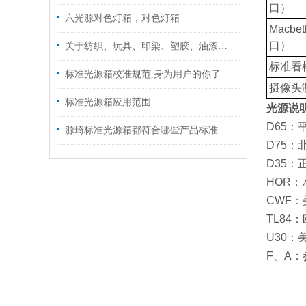
口）
六光源对色灯箱，对色灯箱
Macbet
口）
关于纺织、玩具、印染、塑胶、油漆、油墨、印刷、颜料、化工、陶瓷、鞋业、皮革、五金、食品等多行业的颜色检测领域比对货品的颜色偏差请使用标准光源对色灯箱，比色箱，验色灯箱对色光源箱。
标准看
标准光源箱校准规范,身为用户的你了解吗
摄像头
标准光源箱应用范围
光源说
D65
：
源琦标准光源箱都符合哪些产品标准
D75
：
D35
：
HOR
：
CWF
：
TL84
：
U30
：
F
、A：