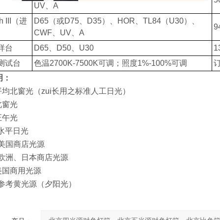
UV、A
h III（
进
D65（
或D75、D35）、HOR、TL84（U30）、
9
CWF、UV、A
样台
D65
、D50、U30
1
测试台
色温2700K-7500K可调；照度1%-100%可调
明：
平均北窗光（zui长用之标准人工日光）
北窗光
正午光
水平日光
美国商店光源
欧洲、日本商店光源
美国商用光源
参考黄光源（夕阳光）