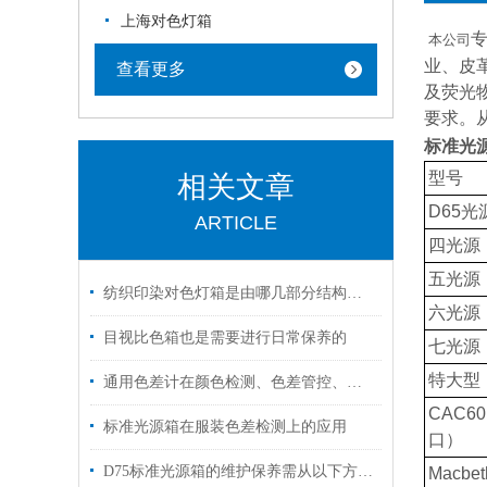
上海对色灯箱
本公司
业、皮
查看更多
及荧光
要求。
标准光源
型号
相关文章
D65
光
ARTICLE
四光源
五光源
纺织印染对色灯箱是由哪几部分结构组成的呢？
六光源
目视比色箱也是需要进行日常保养的
七光源
特大型
通用色差计在颜色检测、色差管控、数据量传对色差的控制
CAC6
标准光源箱在服装色差检测上的应用
口）
D75标准光源箱的维护保养需从以下方面入手
Macbet