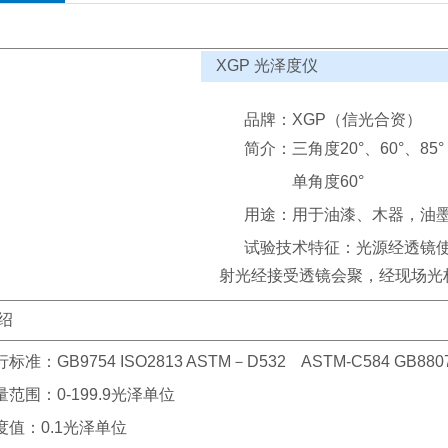
XGP
光泽度仪
品牌：XGP（信光合资）
简介：三角度20°、60°、85°
单角度60°
用途：用于油漆、木器，油
试验技术特征：光源经透镜
射光经接受透镜会聚，经现场光
绍
标准：GB9754 ISO2813 ASTM－D532 ASTM-C584 GB8807
量范围：0-199.9光泽单位
度值：0.1光泽单位