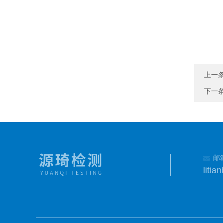
上一
下一
邮
liti