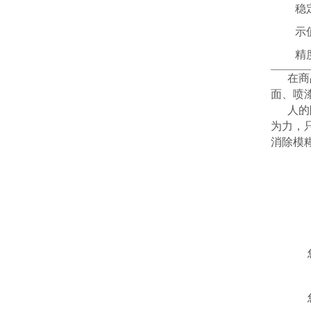
稳
示
精
在商
面、喷
人的
为力，
消除模