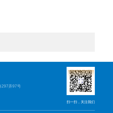
297弄97号
扫一扫，关注我们