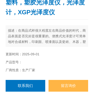
塑料，塑胶光泽度仪，光泽度
计，XGP光泽度仪
描述：在商品式样很大程度左右商品价值的时代，商
品表面是否完好是很重要的。便携式光泽度计可简单
地对合成材料，印刷面、喷漆面以及瓷砖、木器，塑
料成型品等的光泽度进行检查，为生产线的品质*化以
及提高商品的可靠性作出贡献 。
更新时间：2025-09-01
产品型号：
厂商性质：生产厂家
联系我们
留言询价