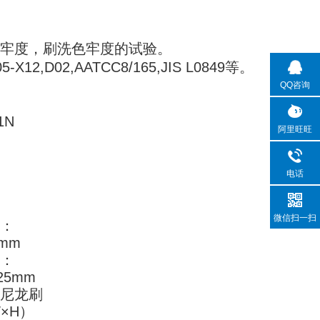
牢度，刷洗色牢度的试验。
-X12,D02,AATCC8/165,JIS L0849等。
QQ咨询
1N
阿里旺旺
电话
微信扫一扫
形：
6mm
形：
25mm
准尼龙刷
W
×
H）