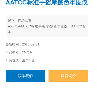
AATCC标准手摇摩擦色牢度仪
描述：产品说明
●Y571AAATCC标准手摇摩擦色牢度仪（AATCC标
准）
用于各类有色纺织品的耐干、湿摩擦色牢度，刷洗色
牢度的试验。
更新时间：2025-09-01
适用标准:GB/T3920,5712,420；ISO105-
产品型号：Y571A
X12,D02,AATCC8/165,JIS L0849等。
厂商性质：生产厂家
联系我们
留言询价