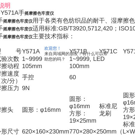
说明
571A手
摇摩擦色牢度仪
手
用于各类有色纺织品的耐干、湿摩擦色
摇摩擦色牢度仪
手
适用标准:GB/T3920,5712,420；ISO105
摇摩擦色牢度仪
手
主要技术指标：
摇摩擦色牢度仪
欢迎您！
型 号
Y571A
Y571B
Y571C
Y57
来自局域网的朋友！有什么可以帮
试验次数
1~9999
1~9999, LED
助您的吗？
摩擦动程
105mm
100mm
摩擦速度
手控
60
（
次
/
分）
摩擦压力
9N
圆
圆形：
φ1
φ16mm
标准尼
摩擦头
圆形：φ16mm
方
方形：
龙刷
19
×
19
×25mm
标
外形尺寸
620×
160
×230mm
770×
280
×
250mm
（
L
×