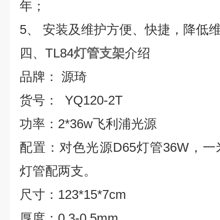
年；
5
、
安装及维护方便、快捷，降低
四、
TL84
灯管支架
介绍
品牌：
源琦
货号：
YQ120-2T
功率：
2*36w
飞利浦光源
配置：对色光源D65灯管36W，
灯管配两支。
尺寸：
123*15*7cm
厚度：
0.3-0.5mm