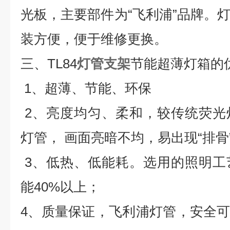
光板，主要部件为
“
飞利浦
”
品牌。
装方便，便于维修更换。
三、
TL84
灯管支架
节能超薄灯箱的
1
、超薄、节能、环保
2
、亮度均匀、柔和，较传统荧光
灯管，
画面亮暗不均，易出现
“
排骨
3
、低热、低能耗。选用的照明工
能
40%
以上；
4
、质量保证，飞利浦灯管，安全