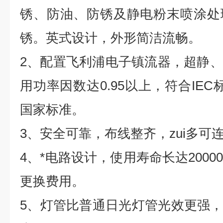
锈、防油、防锈及静电粉末喷涂处
锈。英式设计，外形简洁流畅。
2
、配置飞利浦电子镇流器，超静、
用功率因数达
0.95
以上，符合
IEC
国家标准。
3
、安全可靠，布线整齐，zui多可
4
、*电路设计，使用寿命长达
2000
更换费用。
5
、灯管比普通日光灯管光效更强