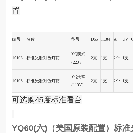
置
编号
名称
型号
D65
TL84
A
UV
YQ美式
10103
标准光源对色灯箱
2支
1支
2个
1支
(220V)
YQ美式
10103
标准光源对色灯箱
2支
1支
2个
1支
(110V)
可选购45度标准看台
YQ60(六)（美国原装配置）标