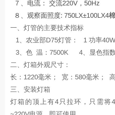
７、电流：
交流
220V
，
50Hz
８、观察面照度
: 750LX±100LX4
一、灯管的主要技术指标
1
、农业部
D75
灯管： 1 功率
40
3
、色 温：
7500K 4
、显色指
二、灯箱外观尺寸
：
长：
1220
毫米；
宽：
580
毫米；
三、安装灯箱
灯箱的顶上有
4
只拉环，只需将
~220V
电源，即可使用。