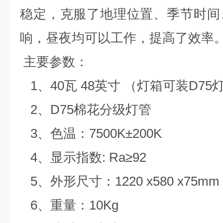
稳定，克服了地理位置、季节时间
响，昼夜均可以工作，提高了效率
主要参数：
1
、
40
瓦
48
英寸
（灯箱可装
D75
2
、
D75
棉花分级灯管
3
、色温：
7500K±200K
4
、显示指数
: Ra≥92
5
、外形尺寸：
1220 x580 x75mm
6
、重量：
10Kg