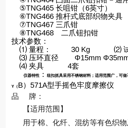
⑤
TNG465 长咀钳（6英寸）
⑥
TNG466
推杆式
底部织物夹具
⑦
TNG467 三爪钳
⑧
TNG468
二爪钮扣
钳
技术参数：
⑴ 量程：
30 Kg
⑵
⑶ 压环直径
Φ15mm Φ35m
⑷ 夹具
4
套
：
仪器特性
纽扣抓具采用不锈钢材料；适用范围广，可做
B）571A型手摇色牢度摩擦仪
Y（
品
牌：
【适用范围】
用于棉、化纤、混纺等有色织物