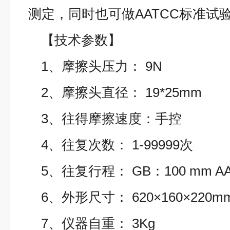
测定，同时也可做
AATCC
标准试
【技术参数】
1
、摩擦头压力：
9N
2
、摩擦头直径：
19*25mm
3
、往得摩擦速度：
手控
4
、往复次数：
1-99999
次
5
、往复行程：
GB
：
100 mm A
6
、外形尺寸：
620×160×220m
7
、仪器自重：
3Kg