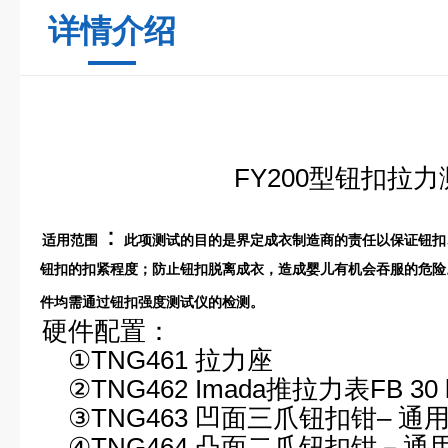
详情介绍
FY200
型钮扣拉力
：
适用范围
此项测试的目的是界定成衣制造商的责任以保证钮扣
钮扣的扣紧程度；防止钮扣脱离成衣，造成婴儿有机会吞服的危险
件均需通过钮扣强度测试仪的检测。
硬件配置：
①
TNG461 拉力座
②
TNG462 Imada推拉力表FB 30 
③
TNG463
凹面三爪钮扣钳
–
通
④
TNG464
凸面二爪钮扣钳－通