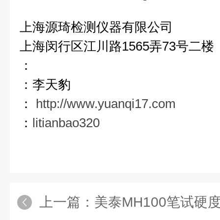
上海
源
琦检测仪器有限公司
上海闵行区江川路
1565
弄
73
号二楼
：
：李天豹
：
http://www.yuanqi17.com
：
litianbao320
上一篇：
美泰MH100笔试硬