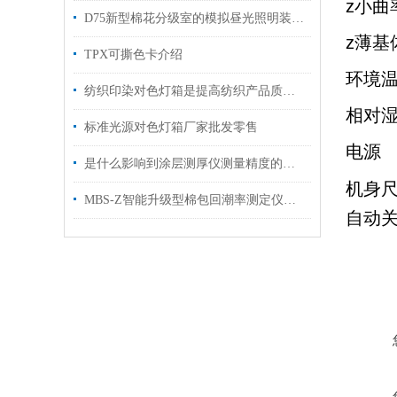
z小曲
D75新型棉花分级室的模拟昼光照明装灯具可调照度
z薄基
TPX可撕色卡介绍
环境
纺织印染对色灯箱是提高纺织产品质量的好帮手！
相对
标准光源对色灯箱厂家批发零售
电源
是什么影响到涂层测厚仪测量精度的呢？
机身
MBS-Z智能升级型棉包回潮率测定仪操作指南
自动