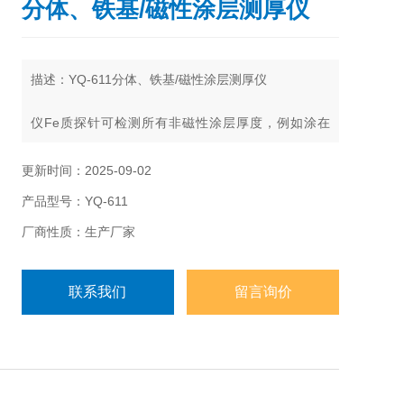
分体、铁基/磁性涂层测厚仪
描述：YQ-611分体、铁基/磁性涂层测厚仪
仪Fe质探针可检测所有非磁性涂层厚度，例如涂在
钢、铁上的漆、粉末涂层、塑料、瓷、铬、铜、锌
等。
更新时间：2025-09-02
产品型号：YQ-611
厂商性质：生产厂家
联系我们
留言询价