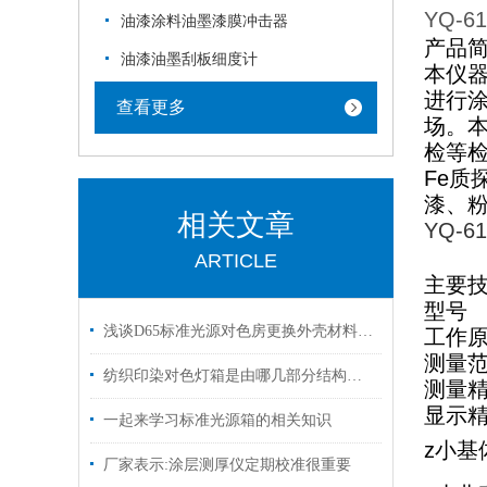
YQ-61
油漆涂料油墨漆膜冲击器
产品
油漆油墨刮板细度计
本仪
进行
查看更多
场。
检等
Fe
漆、
相关文章
YQ-61
ARTICLE
主要
型号
浅谈D65标准光源对色房更换外壳材料的趋势
工作
测量
纺织印染对色灯箱是由哪几部分结构组成的呢？
测量
显示
一起来学习标准光源箱的相关知识
z小基
厂家表示:涂层测厚仪定期校准很重要