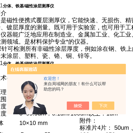
1
分体、铁基
/
磁性涂层测厚仪
简介
器是磁性便携式覆层测厚仪，它能快速、无损伤、精
涂、镀层厚度的测量。既可用于实验室，也可用于工
本仪器能广泛地应用在制造业、金属加工业、化工业
检测领域。是材料保护专业*的仪器。
质探针可检测所有非磁性涂层厚度，例如涂在钢、铁上
粉末涂层、塑料、瓷、铬、铜、锌等。
1
分体、铁基
/
磁性涂层测厚仪
技术参数
欢迎您！
来自局域网的朋友！有什么可以帮
YQ-611
助您的吗？
原理
电磁感应
范围
0~1250um
精度
±（3%H±1.5）
精度
0~99.9um
：0.1um/100um以上：1um
附件：
体
10
×10 mm
标准片4片： 50um 