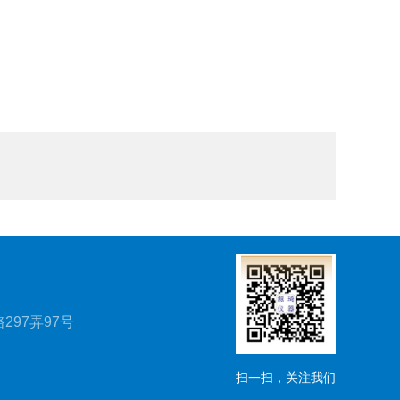
297弄97号
扫一扫，关注我们