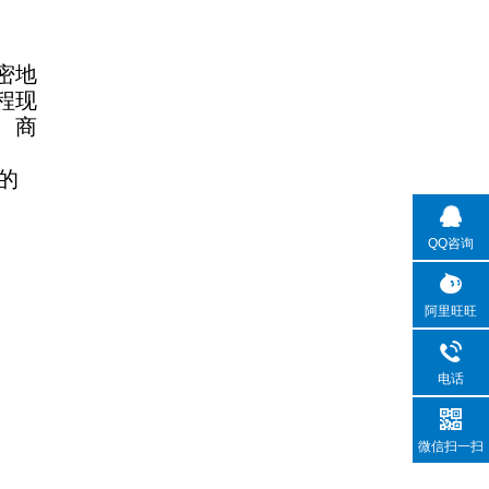
密地
程现
、商
的
QQ咨询
阿里旺旺
电话
微信扫一扫
、