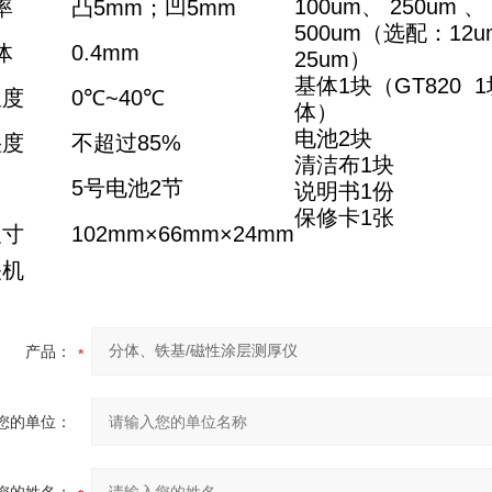
100um、 250um 、
率
凸5mm；凹5mm
500um（选配：12
体
0.4mm
25um）
基体1块（GT820 
温度
0
℃~40℃
体）
电池2块
湿度
不超过85%
清洁布1块
5
号电池2节
说明书1份
保修卡1张
尺寸
102mm
×
66mm
×
24mm
关机
产品：
您的单位：