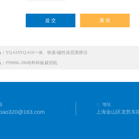
条：
YQ-610YQ-610一体、铁基/磁性涂层测厚仪
条：
P99086-300布料样板裁切机
箱
地址
anbao320@163.com
上海金山区龙胜东路