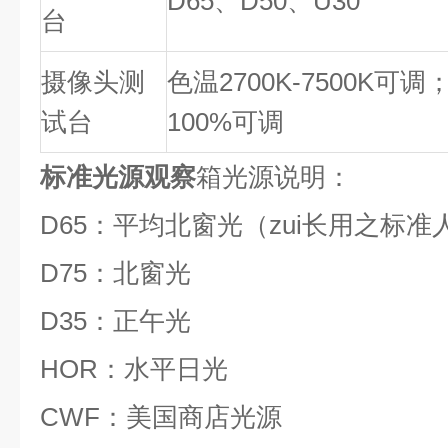
D65
、D50、U30
台
摄像头测
色温2700K-7500K可调
试台
100%可调
标准光源观察
箱
光源说明：
D65
：平均北窗光（zui长用之标准
D75
：北窗光
D35
：正午光
HOR
：水平日光
CWF
：美国商店光源