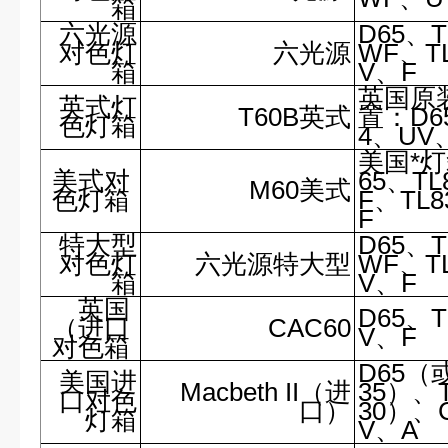
箱
六光源
D65、T
对色灯
六光源
WF、T
箱
V、F
英国原
英式灯
T60B英式
置：D6
色灯箱
4、UV
美国*
美式对
65、T
M60美式
色灯箱
F、TL
F
特大型
D65、T
对色灯
六光源特大型
WF、T
箱
V、F
英国
D65、T
（进口
CAC60
V、F
对色箱
D65（
美国进
Macbeth II（进
35）、
口对色
口）
30）、
灯箱
V、A