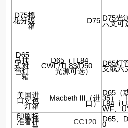
D75棉
D75光
花分级
D75
六支可
箱
D65
吊挂
D65（TL84
D65灯
式对
CWF/TL83/D50
支或六
色灯
光源可选）
箱
D65（
美国进
Macbeth III（进
35）、
口对色
口）
L84（
灯箱
WF、U
印刷标
D65、D
准看样
CC120
0
台