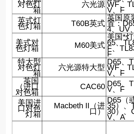
对色灯
六光源
WF、T
箱
V、F
英国原
英式灯
T60B英式
置：D6
色灯箱
4、UV
美国*
美式对
65、T
M60美式
色灯箱
F、TL
F
特大型
D65、T
对色灯
六光源特大型
WF、T
箱
V、F
英国
D65、T
（进口
CAC60
V、F
对色箱
D65（
美国进
Macbeth II（进
35）、
口对色
口）
30）、
灯箱
V、A