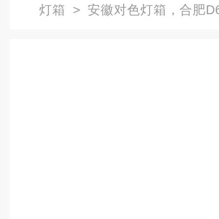
灯箱
> 安徽对色灯箱，合肥D
箱箱，五光源对色灯箱，六色箱