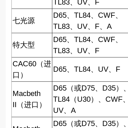
TL83、UV、F
D65
、TL84、CWF、
七光源
TL83、UV、F、A
D65
、TL84、CWF、
特大型
TL83、UV、F
CAC60（
进
D65
、TL84、UV、F
口）
D65（
或D75、D35）
Macbeth
TL84（U30）、CWF
II（
进口）
UV、A
D65（
或D75、D35）