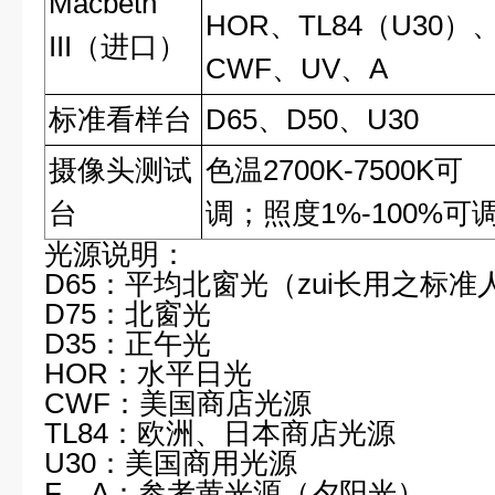
Macbeth
HOR、TL84（U30）
III（
进口）
CWF、UV、A
标准看样台
D65
、D50、U30
摄像头测试
色温2700K-7500K可
台
调；照度1%-100%可
光源说明：
D65
：平均北窗光（zui长用之标准
D75
：北窗光
D35
：正午光
HOR
：水平日光
CWF
：美国商店光源
TL84
：欧洲、日本商店光源
U30
：美国商用光源
F
、A：参考黄光源（夕阳光）