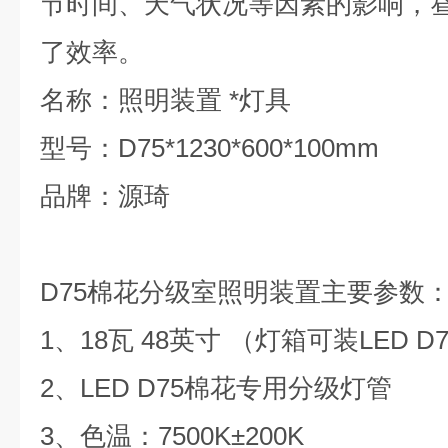
节时间、天气状况等因素的影响，
了效率。
名称：照明装置
*
灯具
型号：
D75*1230*600*100mm
品牌：源琦
D75
棉花分级室照明装置主要参数
1
、
18
瓦
48
英寸
（灯箱可装
LED D
2
、
LED D75
棉花专用分级灯管
3
、
色温：
7500K±200K