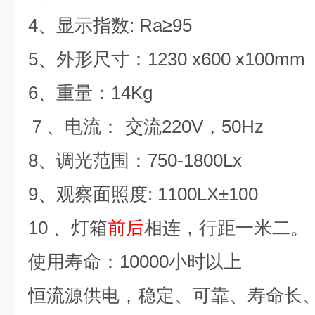
4
、显示指数
: Ra≥95
5
、外形尺寸：
1230 x600 x100mm
6
、重量：
14Kg
７、电流：
交流
220V
，
50Hz
8
、调光范围：
750-1800Lx
9
、观察面照度
: 1100LX±100
10
、灯箱
前后
相连，行距一米二。
使用寿命：
10000
小时以上
恒流源供电，稳定、可靠、寿命长