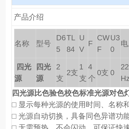
产品介绍
D6
TL
U
CW
U3
名称
型号
F
电
5
84
V
F
0
四光
四光
2
1
4
22
2支
0支
0
源
源
支
支
个
H
四光源比色验色校色标准光源对色
□ 显示每种光源的使用时间、名称
□ 光源自动切换，具备同色异谱功
□ 无需预热，不会闪动，可保证快