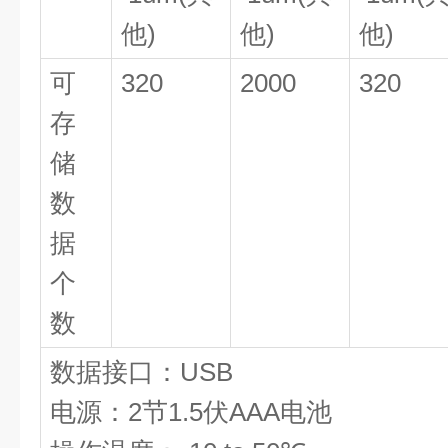
他)
他)
他)
可
320
2000
320
存
储
数
据
个
数
数据接口：USB
电源：2节1.5伏AAA电池