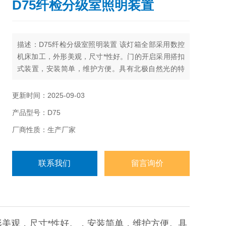
D75纤检分级室照明装置
描述：D75纤检分级室照明装置 该灯箱全部采用数控
机床加工，外形美观，尺寸*性好。门的开启采用搭扣
式装置，安装简单，维护方便。具有北极自然光的特
点，提供稳定可靠的色温环境。（仪器指标符合
ISO911及GB/T13786－92） D75棉花分级室照明装
更新时间：2025-09-03
置是一种新型光源装置，适用于棉花检验分级室评定
产品型号：D75
棉花色泽及其它类似场合，代替传统的北向天窗昼
光，比自然光稳定，克服了地理位置、季节时间、天
厂商性质：生产厂家
气状况等因素的影响
联系我们
留言询价
美观，尺寸*性好。，安装简单，维护方便。具