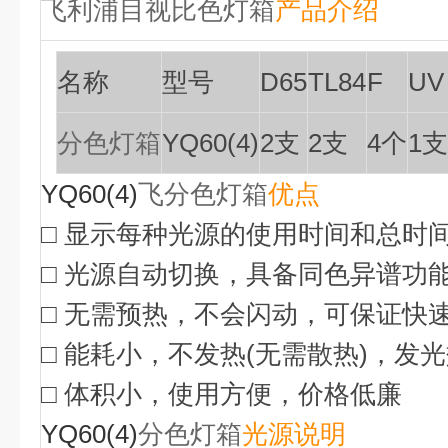
飞利浦目视比色灯箱
产品介绍
名称
型号
D65
TL84
F
UV
分色灯箱
YQ60(4)
2支
2支
4个
1支
YQ60(4)
飞分色灯箱
优点
□ 显示每种光源的使用时间和总时
□ 光源自动切换，具备同色异谱功
□ 无需预热，不会闪动，可保证快
□ 能耗小，不发热(无需散热)，发
□ 体积小，使用方便，价格低廉
YQ60(4)
分色灯箱
光源说明