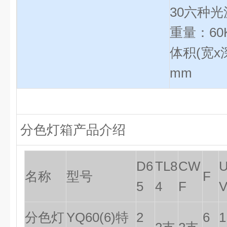
30六种光
重量：60
体积(宽x深
mm
分色灯箱
产品介绍
D6
TL8
CW
名称
型号
F
5
4
F
分色灯
YQ60(6)特
2
6
1