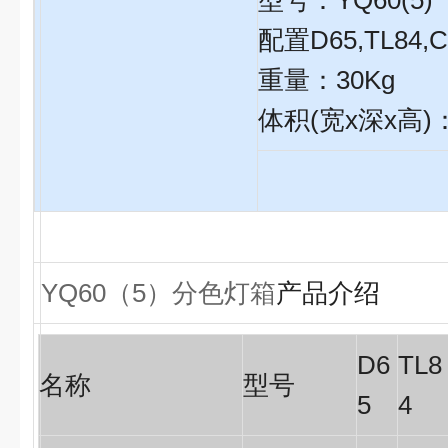
型号：
YQ60(5)
配置
D65,TL84,
重量：
30Kg
体积
(
宽
x
深
x
高
)
YQ60（5）分色灯箱
产品介绍
D6
TL8
名称
型号
5
4