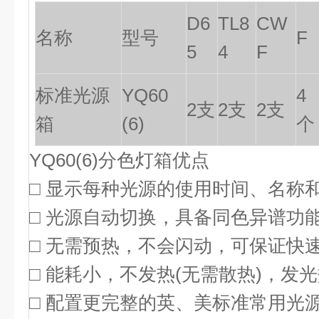
D6
TL8
CW
名称
型号
F
5
4
F
标准光源
YQ60
4
2
支
2
支
2
支
箱
(6)
个
YQ60(6)分色灯箱
优点
□ 显示每种光源的使用时间、名称
□ 光源自动切换，具备同色异谱功
□ 无需预热，不会闪动，可保证快
□ 能耗小，不发热(无需散热)，发
□ 配置更完整的英、美标准常用光