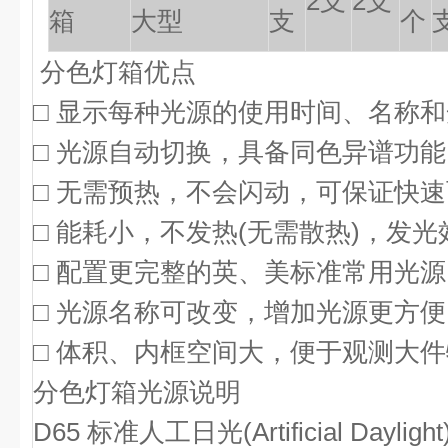
2
支
2
支
箱
大型
支
个
分色灯箱
优点
□ 显示每种光源的使用时间、名称
□ 光源自动切换，具备同色异谱功能
□ 无需预热，不会闪动，可保证快
□ 能耗小，不发热(无需散热)，发光
□ 配置更完整的英、美标准常用光源
□ 光源名称可改变，增加光源更方便
□ 体积、内框空间大，便于观测大
分色灯箱
光源说明
D65
标准人工日光(Artificial Daylight