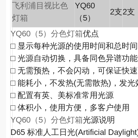
飞利浦目视比色
YQ60
2
支
2
支
灯箱
（5）
YQ60（5）分色灯箱
优点
□
显示每种光源的使用时间和总时间
□
光源自动切换，具备同色异谱功能
□
无需预热，不会闪动，可保证快速
□
能耗小，不发热
(
无需散热
)
，发光
□
配置有英、美标准常用光源
□
体积小，使用方便，多客户使用
YQ60（5）分色灯箱
光源说明
D65
标准人工日光
(Artificial Dayligh