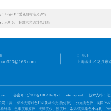
条：
JudgeQC*爱色丽标准光源箱
条：
P60（6）标准六光源对色灯箱
箱
地址
anbao320@163.com
上海金山区龙胜东路
ved.
备案号：
技术支持：
沪ICP备11034162号-1
sitemap.xml
化
营：源琦公司主营： 标准光源对色灯箱及标准光源(灯管) 、分光测色仪、美国
检针器、色牢度摩擦仪、光泽度仪、照度计、常温/高温染色小样机、PH