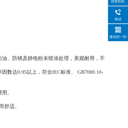
阿里旺旺
电话
微信扫一扫
防油、防锈及静电粉末喷涂处理，美观耐用，不
率因数达
0.95
以上，符合
IEC
标准、
GB7000.10-
费用。
而舒适。