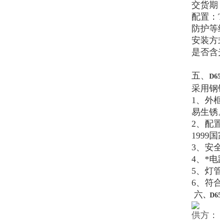
交货期
配置：
防护等
安装方
是否含
五、
D6
采用钢
1
、外
易生锈
2
、配
1999
国
3
、安全
4
、*
5
、灯
6
、符
六
、
D6
供方：