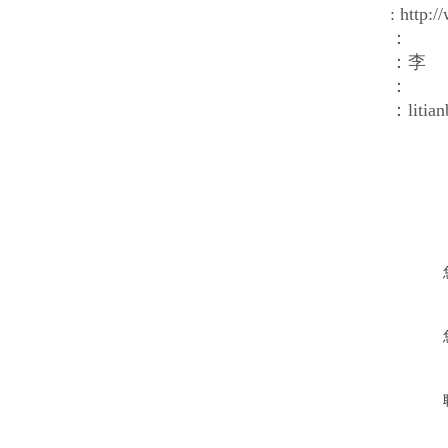
: http
：
：李
：
：litia