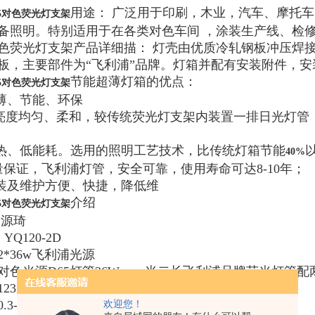
用途：
广泛用于印刷，木业，汽车、摩托车
对色荧光灯支架
5
备照明。特别适用于在各类对色车间
，涂装生产线、检
色荧光灯支架产品详细描：
灯壳由优质冷轧钢板冲压焊
板，主要部件为
“
飞利浦
”
品牌。灯箱并配有安装附件，安
节能超薄灯箱的优点：
对色荧光灯支架
5
薄、节能、环保
亮度均匀、柔和，较传统荧光灯支架内装置一排日光灯管
热、低能耗。选用的照明工艺技术，比传统灯箱节能
40%
量保证，飞利浦灯管，安全可靠，使用寿命可达
8-10
年；
装及维护方便、快捷，降低维
介绍
5
对色荧光灯支架
源琦
YQ120-2D
2*36w
飞利浦光源
对色光源D65灯管36W，一米二长飞利浦品牌荧光灯管配
123*15*7cm
0.3-0.5mm
欢迎您！