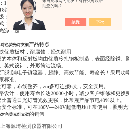
来自局域网的朋友！有什么可以帮
：
1000
套以内
3
天
助您的吗？
T8
灯座
安装飞利浦电子镇流器
级：
IP20
式：吸顶，吊链
光源：是
产品特点
5
对色荧光灯支架
铁优质板材，耐腐蚀，经久耐用
框的本体和反射板均由优质冷扎钢板制造，表面经除锈、
。英式设计，外形简洁流畅。
置飞利浦电子镇流器，超静、高效节能、寿命长！采用功
家标准。
可靠，布线整齐，zui多可连接
6
支，安全实用。
电路设计，使用寿命长达
20000
小时，减少客户维修和更换
管比普通日光灯管光效更强，比常规产品节电
40%
以上。
合安全标准，可在
180V—240V
超低电压正常使用，照明光
的销售
5
对色荧光灯支架
 上海源琦检测仪器有限公司