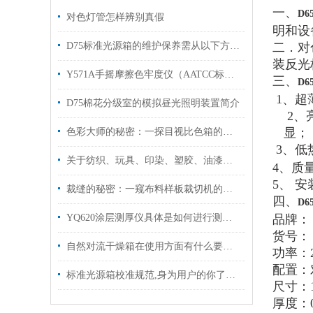
一、
D6
对色灯管怎样辨别真假
明和设
D75标准光源箱的维护保养需从以下方面入手
二．对
装反光
Y571A手摇摩擦色牢度仪（AATCC标准）
三、
D6
1
、超
D75棉花分级室的模拟昼光照明装置简介
2
、
显；
色彩大师的秘密：一探目视比色箱的核心功能！
3
、低
关于纺织、玩具、印染、塑胶、油漆、油墨、印刷、颜料、化工、陶瓷、鞋业、皮革、五金、食品等多行业的颜色检测领域比对货品的颜色偏差请使用标准光源对色灯箱，比色箱，验色灯箱对色光源箱。
4
、质
5
、
安
裁缝的秘密：一窥布料样板裁切机的精密部件！
四、
D6
YQ620涂层测厚仪具体是如何进行测定的呢？
品牌：
货号：
自然对流干燥箱在使用方面有什么要领呢？
功率：
配置：
标准光源箱校准规范,身为用户的你了解吗
尺寸：
厚度：