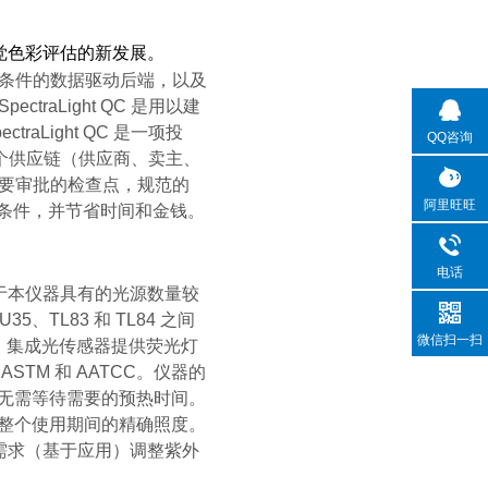
觉色彩评估的新发展。
条件的数据驱动后端，以及
raLight QC 是用以建
Light QC 是一项投
QQ咨询
个供应链（供应商、卖主、
要审批的检查点，规范的
阿里旺旺
评估的条件，并节省时间和金钱。
电话
。由于本仪器具有的光源数量较
、TL83 和 TL84 之间
微信扫一扫
格。集成光传感器提供荧光灯
TM 和 AATCC。仪器的
无需等待需要的预热时间。
整个使用期间的精确照度。
样品需求（基于应用）调整紫外