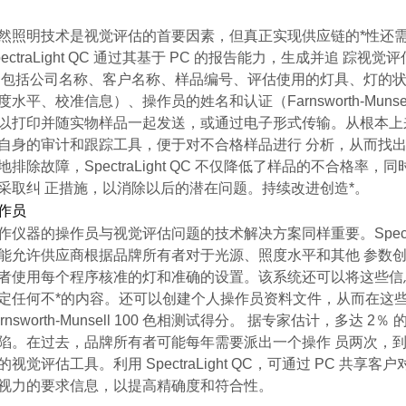
然照明技术是视觉评估的首要因素，但真正实现供应链的*性还
pectraLight QC 通过其基于 PC 的报告能力，生成并追 踪
 包括公司名称、客户名称、样品编号、评估使用的灯具、灯的
度水平、校准信息）、操作员的姓名和认证（Farnsworth-Munsel
以打印并随实物样品一起发送，或通过电子形式传输。从根本上来说，Spe
自身的审计和跟踪工具，便于对不合格样品进行 分析，从而找
地排除故障，SpectraLight QC 不仅降低了样品的不合格率
采取纠 正措施，以消除以后的潜在问题。持续改进创造*。
作员
作仪器的操作员与视觉评估问题的技术解决方案同样重要。SpectraL
能允许供应商根据品牌所有者对于光源、照度水平和其他 参数
者使用每个程序核准的灯和准确的设置。该系统还可以将这些信
定任何不*的内容。还可以创建个人操作员资料文件，从而在这
arnsworth-Munsell 100 色相测试得分。 据专家估计，多达 2
陷。在过去，品牌所有者可能每年需要派出一个操作 员两次，到
的视觉评估工具。利用 SpectraLight QC，可通过 PC 共
视力的要求信息，以提高精确度和符合性。