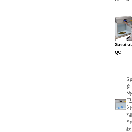
Spectra
QC
S
多
的
照
闭
相
S
线