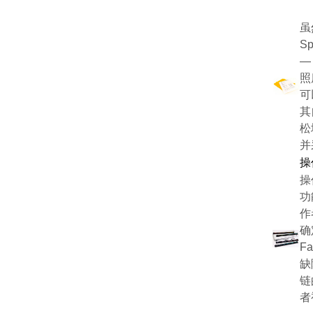
虽
S
—
照
可
其
松
并
操
操
功
作
确
F
缺
链
者