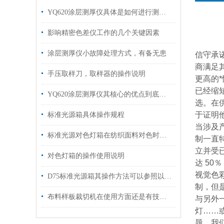
YQ620涂层测厚仪具体是如何进行测定的呢？
影响精密色差仪工作的几个关键因素
涂层测厚仪小故障处理方式，有备无患
信守承
商满足
手压取样刀，取样器的操作说明
更高的
已经缩
YQ620涂层测厚仪其核心的优点到底是什么呢？
选。在
于证明
标准光源箱具体操作规程
当涉及
标准光源对色灯箱在纺织面料对色时的重要作用
制一直
立并受
对色灯箱的操作使用说明
达 50
视觉色
D75标准光源箱其操作方法可以参照以下步骤进行
制，但是
布料样板裁切机在使用方面还是有技巧的
与另外一
灯……
题，我