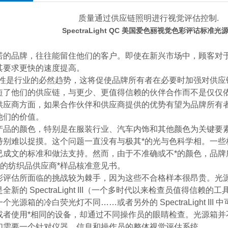
质量通过供应链照明进行视觉评估控制.
SpectraLight QC
美国爱色丽视觉色彩评诂标准光
诺的品牌，往往能留住他们的客户。即使在新兴市场中，顾客对于
其要求更快的速度提高。
*性是行业的必然趋势，这将促使品牌所有者在必要时加强对供应
短了他们的供应链，与更少、更值得信赖的伙伴合作而不是仅仅
供应商方面，如果合作伙伴和供应商提供的优势有望为品牌所有者
他们的价值。
产品的颜色，特别是在服装行业、汽车内饰和其他颜色为关键要素
特别难以捉摸。这个问题一直没有与极其*的光与色科学相。一些
已成文的标准和做法支持。然而，由于不准确或不*的颜色，品牌
％ 的纺织品供应商*样品核准意见书。
彩评估所面临的挑战较为棘手，因为这些不合格样本很昂贵。光
全新的 SpectraLight III（一个多时代以来检查员值得信赖
个光源箱的冷白荧光灯不同……或者另外的 SpectraLight II
或者使用*相同的设备，却通过不同操作员的眼睛检查。光源箱并不
们需要一个针对仪器、信息和操作员的整体视觉评估系统。