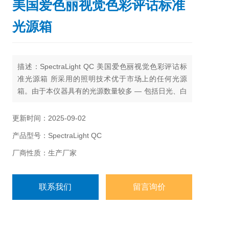
美国爱色丽视觉色彩评诂标准
光源箱
描述：SpectraLight QC 美国爱色丽视觉色彩评诂标
准光源箱 所采用的照明技术优于市场上的任何光源
箱。由于本仪器具有的光源数量较多 — 包括日光、白
炽光“A“、水平日光、三种荧光（CWF、U30、U35、
TL83 和 TL84 之间的任何组合）和 UVa，数量*其他
更新时间：2025-09-02
产品，因而可以应用于任何规格。集成光传感器提供
产品型号：SpectraLight QC
荧光灯照度的实时数字输出，并可以通过操作员设置
以满足行业标准
厂商性质：生产厂家
联系我们
留言询价