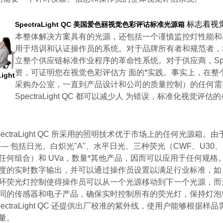
标志着视
SpectraLight QC
美国爱色丽视觉色彩评诂标准光源箱
本整体解决方案具有的光源，还包括一个谨慎监控灯性能和
用于培训和认证操作员的系统。对于品牌所有者和规范者，Spect
立整个供应链标准作业程序的革命性系统。对于供应商，Spectra
资，可证明您在视觉色彩评估方 面的*实践。事实上，在整
Light
采购办公室，一直到产品设计和公司的质量控制）的任何需
SpectraLight QC 都可以减少人 为错误，标准化视觉
pectraLight QC 所采用的照明技术优于市场上的任何光源箱
 — 包括日光、白炽光"A"、水平日光、三种荧光（CWF、U30、U35
任何组合）和 UVa，数量*其他产品，因而可以应用于任何规
度的实时数字输出，并可以通过操作员设置以满足行业标准，如 AS
环荧光灯控制使得操作员可以从一个光源移动到下一个光源，而
同的传感器和电子产品，确保实时控制所有的荧光灯，保持灯泡
pectraLight QC 还提供出厂校准的紫外线，使用户能够根据
量。