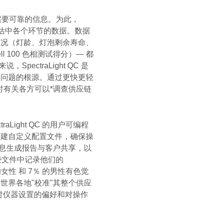
需要可靠的信息。为此，
视觉评估中各个环节的数据。数据
状况（灯龄、灯泡剩余寿命、
l 100 色相测试得分）— 都
ctraLight QC 是
出问题的根源。通过更快更轻
，同时有关各方可以*调查供应链
ight QC 的用户可编程
创建自定义配置文件，确保操
息生成报告与客户共享，以
些文件中记录他们的
％ 的女性 和 7％ 的男性有色觉
世界各地"校准"其整个供应
享客户对仪器设置的偏好和对操作