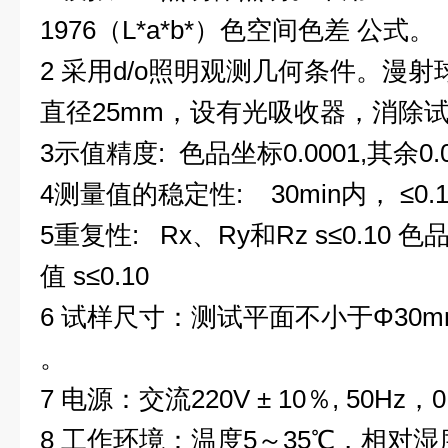
1976（L*a*b*）色空间色差 公式。
2 采用d/o照明观测几何条件。漫射
直径25mm，设有光吸收器，消除
3示值精度: 色品坐标0.0001,其余0.
4测量值的稳定性: 30min内， ≤0.
5重复性: Rx、Ry和Rz s≤0.10 色品坐
值 s≤0.10
6 试样尺寸：测试平面不小于Φ30m
。
7 电源：交流220V ± 10％, 50Hz，0
8 工作环境：温度5～35℃，相对湿