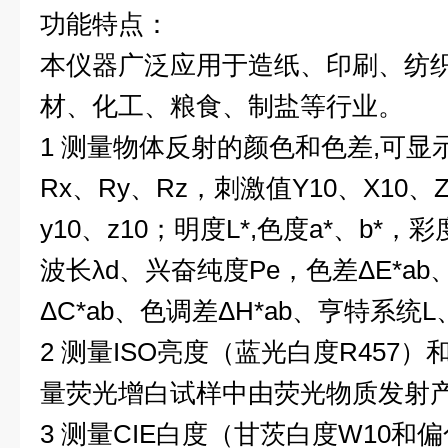
功能特点：
本仪器广泛应用于造纸、印刷、纺
材、化工、粮食、制盐等行业。
1 测量物体反射的颜色和色差,可
Rx、Ry、Rz，刺激值Y10、X10、
y10、z10；明度L*,色度a*、b*，彩度
波长λd、兴奋纯度Pe，色差ΔE*ab
ΔC*ab、色调差ΔH*ab、亨特系统L
2 测量ISO亮度（蓝光白度R457
量荧光增白试样中由荧光物质发射
3 测量CIE白度（甘茨白度W10和偏