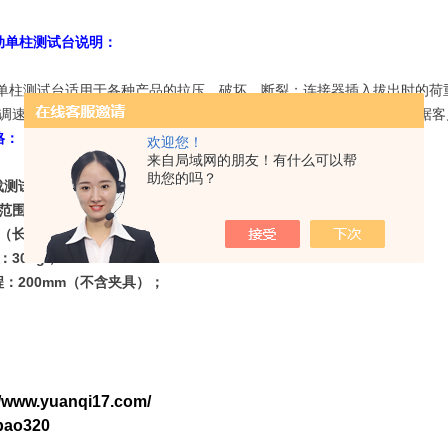
动单柱测试台
说明：
单柱测试台适用于各种产品的拉压、破坏、断裂；连接器插入拔出时的荷
调速，方便可靠，精密螺杆传动，运动平稳，噪音低，精度高，可根据客
格：
欢迎您！
来自局域网的朋友！有什么可以帮
助您的吗？
承载测试重量：
500N
；
范围：
10
～
180mm/min
；
（
长×宽×高
）
：
400
×
320
×
620
；
：
30kg
；
程：
200mm
（不含夹具）；
//www.yuanqi17.com/
nbao320