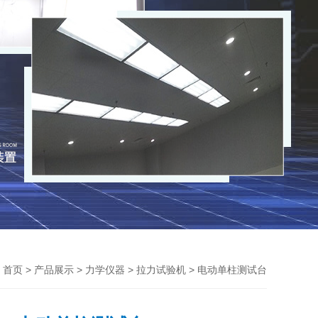
>
>
>
> 电动单柱测试台
首页
产品展示
力学仪器
拉力试验机