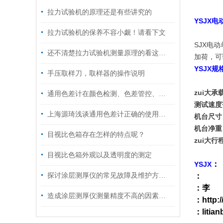
拉力试验机的原理还是有些讲究的
YSJX
电
拉力试验机的保养不容小觑！请看下文
SJX
电动
还不清楚拉力试验机测量原理的看这里！
加荷，可
YSJX
规
手压取样刀，取样器的操作说明
zui大
通用色差计在颜色检测、色差管控、数据量传对色差的控制
测试速度
上海源琦浅谈通用色差计正确的使用方法
机台尺寸
机台净重
目视比色箱存在怎样的特点呢？
zui大行
目视比色箱外观以及透明度的测定
：
YSJX
探讨涂层测厚仪的常见故障及维护方法！
：
：李
造成涂层测厚仪测量精度不高的因素有哪些?
：
http:
：
litia