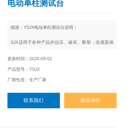
电动单柱测试台
描述：YSJX电动单柱测试台说明：
SJX适用于各种产品的拉压、破坏、断裂；连接器插
入拔出时的荷重值测量仪器。测试台结构合理，外形
美观大方，采用电动机加荷，可调速，方便可靠，精
更新时间：2025-09-02
密螺杆传动，运动平稳，噪音低，精度高，可根据客
产品型号：YSJX
户的不同要求配置不同的夹具。
厂商性质：生产厂家
联系我们
留言询价