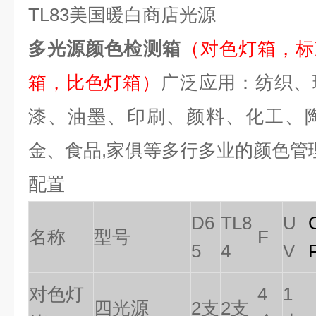
TL83
美国暖白商店光源
多光源颜色检测箱
（对色灯箱，标
箱
，比色灯箱）
广泛应用：纺织、
漆、油墨、印刷、颜料、化工、
金、食品,家俱等多行多业的颜色管
配置
D6
TL8
U
名称
型号
F
5
4
V
对色灯
4
1
四光源
2支
2支