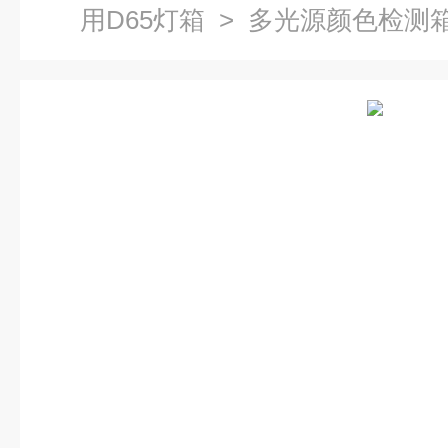
用D65灯箱
> 多光源颜色检测