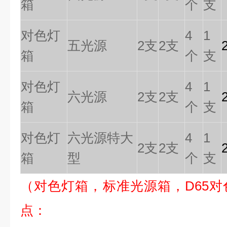
箱
个
支
对色灯
4
1
五光源
2支
2支
箱
个
支
对色灯
4
1
六光源
2支
2支
箱
个
支
对色灯
六光源特大
4
1
2支
2支
箱
型
个
支
（
对色灯箱，标准光源箱，
D65
对
点
：