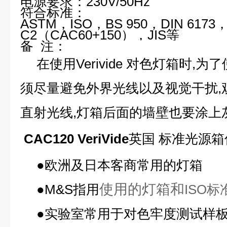
电源要求：
230V/50Hz
符合标准：
ASTM
，
ISO
，
BS 950
，
DIN 6173
C2
（
CAC60+150
），
JIS
等
备
注：
在使用
Verivide
对色灯箱时
,
为了
须尽量避免外界光线以及视觉干扰
,
直射光线
,
灯箱后面的墙壁也要涂上
CAC120 VeriVide
英国 标准光源箱
●欧洲及日本客商常用的灯箱
使用的灯箱和
●
M&S
指用
ISO
●实验室常用于对色牢度测试样