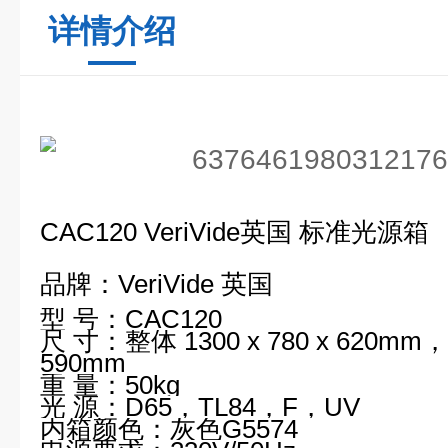
详情介绍
CAC120 VeriVide
英国 标准光源箱
品牌：
VeriVide
英国
型 号：
CAC120
尺 寸：整体
1300 x 780 x 620mm
，
590mm
重 量：
50kg
光 源：
D65
，
TL84
，
F
，
UV
内箱颜色：灰色
G5574