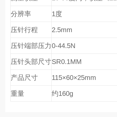
分辨率
1
度
压针行程
2.5mm
压针端部压力
0-44.5N
压针头部尺寸
SR0.1MM
产品尺寸
115
×
60
×
25mm
重量
约
160g