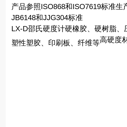
产品参照
ISO868
和
ISO7619
标准生
JB6148
和
JJG304
标准
LX-D
邵氏硬度计硬橡胶、硬树脂、
高硬度
塑性塑胶、印刷板、纤维等