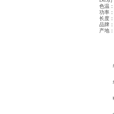
D65
灯
色温
功率
长度：1
品牌：
产地：