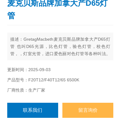
麦克贝斯品牌加拿大产D65灯
管
描述：GretagMacbeth麦克贝斯品牌加拿大产D65灯
管 也叫D65光源，比色灯管，验色灯管，校色灯
管，，灯室光管，进口爱色丽对色灯管等各种叫法。
应用于纺织，服装，涂料，木业，橱柜，家具，电
器，印染等行业对色用。可装入支架对色，台式灯箱
更新时间：2025-09-03
验色，吊挂式光源箱对色用。有以下两款
产品型号：F20T12/F40T12/65 6500K
1、 F20T12/65 6500K 20W 管长60CM
2、F40T12/65 6500K 40W，管长120cm
厂商性质：生产厂家
联系我们
留言询价