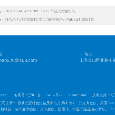
条：
D65/TL84/CWF/U30/U35/D50吊挂式对色灯箱
条：
F18W/36WT8/D65/F20T12/D65英国 VeriVide品牌D65灯管
箱
地址
anbao320@163.com
上海金山区龙胜东路
ved.
备案号：
技术支持：
沪ICP备11034162号-1
sitemap.xml
化
营：源琦公司主营： 标准光源对色灯箱及标准光源(灯管) 、分光测色仪、美国
检针器、色牢度摩擦仪、光泽度仪、照度计、常温/高温染色小样机、PH