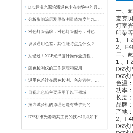
D75标准光源箱潘通色卡在实验中的具体应用
一、
麦
麦克贝
分析影响涂层测厚仪测量值精度的九个因素
灯室
对色灯管品牌，对色灯管型号，对色灯管价格，D65对色灯管
印染
1、 F
谈谈通用色差计其性能特点是什么？
2、F4
二、
麦
别错过！XGP光泽度计操作全流程，掌握这几步，光泽测量一步到位
1 、F
D65
灯
颜色检测仪的工作原理和应用
D65
灯
通用色差计在颜色检测、色差管控、数据量传对色差的控制
色温
功率
目视比色箱主要应用于以下领域
长度：
品牌：
拉力试验机的原理还是有些讲究的
产地：
D75标准光源箱其主要的技术特点如下
2、
F4
D65
灯管