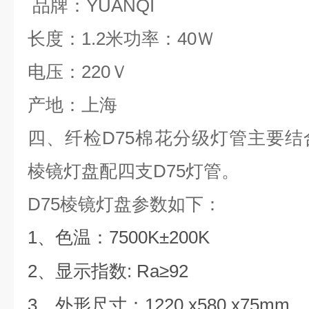
品牌：YUANQI
长度：
1.2
米功率：
40
Ｗ
电压：
220
Ｖ
产地：上海
四、
纤检D75棉花分级灯管主要
棱镜灯盘配四支D75灯管。
D75棱镜灯盘参数如下：
1
7500K±200K
、色温：
2
: Ra≥92
、显示指数
3
1220 x580 x75mm
、外形尺寸：