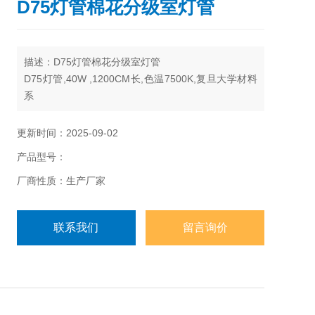
D75灯管棉花分级室灯管
描述：D75灯管棉花分级室灯管
D75灯管,40W ,1200CM长,色温7500K,复旦大学材料
系
灯管是一种新型光源装置，适用于棉花检验分级室评
定棉花色泽及其它类似场合，代替传统的北向天窗昼
更新时间：2025-09-02
光，比自然光稳定，克服了地理位置、季节时间、天
产品型号：
气状况等因素的影响，昼夜均可以工作，提高了效
率。
厂商性质：生产厂家
联系我们
留言询价