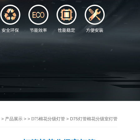
>
> >
> D75灯管棉花分级室灯管
产品展示
D75棉花分级灯管