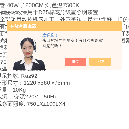
管,40W ,1200CM长,色温7500K,
用于
D75
棉花分级室照明装置
管棉花分级室灯管
全部采用数控机床加工，外形美观，尺寸*性好。门
有北极自然光的特点，提供稳定可靠的色温环境。（
新型光源装置，适用于棉花检验分级室评定棉花色泽
欢迎您！
光稳定，克服了地理位置、季节时间、天气状况等因
来自局域网的朋友！有什么可以帮
助您的吗？
棉花分级室照明装置主要参数：
0
瓦
48
英寸
（灯箱可装
D75
灯管四支）
75
棉花分级灯管
色温：
7500K±200K
显示指数
: Ra≥92
外形尺寸：
1220 x580 x75mm
重量：
10Kg
电流：
交流
220V
，
50Hz
观察面照度
: 750LX±100LX4