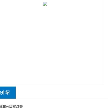
情介绍
管棉花分级室灯管