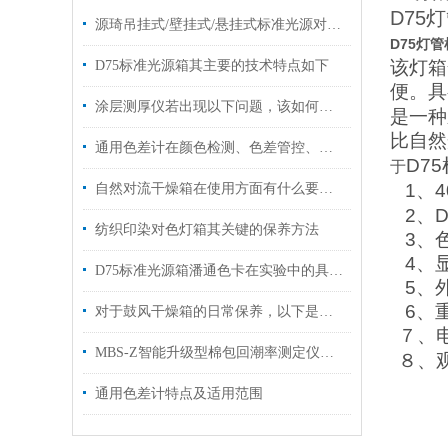
D75灯
源琦吊挂式/壁挂式/悬挂式标准光源对色灯箱 D65/D50/TL84
D75灯
该灯箱
D75标准光源箱其主要的技术特点如下
便。具
涂层测厚仪若出现以下问题，该如何解决！
是一种
比自然
通用色差计在颜色检测、色差管控、数据量传对色差的控制
D75
于
1
、
4
自然对流干燥箱在使用方面有什么要领呢？
2
、
D
纺织印染对色灯箱其关键的保养方法
3
、
4
、
D75标准光源箱潘通色卡在实验中的具体应用
5
、
6
、
对于鼓风干燥箱的日常保养，以下是一些建议
７、
MBS-Z智能升级型棉包回潮率测定仪操作指南
８、
通用色差计特点及适用范围