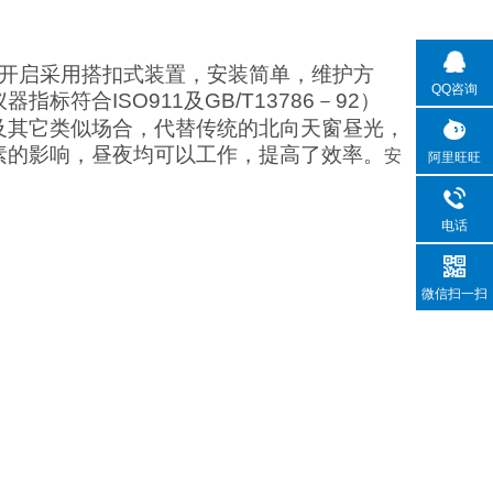
的开启采用搭扣式装置，安装简单，维护方
QQ咨询
仪器指标符合
ISO911
及
GB/T13786
－
92
）
及其它类似场合，代替传统的北向天窗昼光，
素的影响，昼夜均可以工作，提高了效率。
安
阿里旺旺
电话
微信扫一扫